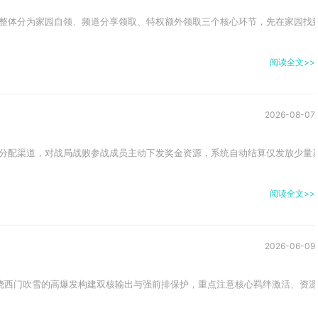
整体分为家园自领、频道分享领取、特权额外领取三个核心环节，先在家园找到
阅读全文>>
2026-08-07
分配渠道，对战局战败参战成员主动下发奖金资源，系统自动结算仅发放少量基
阅读全文>>
2026-06-09
绕西门吹雪的高爆发构建双核输出与强前排保护，重点注意核心羁绊激活、资源