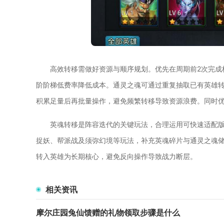
高效转移需做好资源与顺序规划。优先在周期前2次完成
阶阶梯低费率降低成本。通灵之魂可通过重复抽取已有英雄
积累足量后再批量操作，避免频繁转移导致资源浪费。同时
英魂转移是阵容迭代的关键玩法，合理运用可快速适配
捉妖、帮派战及须弥幻境等玩法，补充英魂碎片与通灵之魂
转入英雄为长期核心，避免反向操作导致战力断层。
相关资讯
摩尔庄园兔仙馈赠的礼物领取步骤是什么