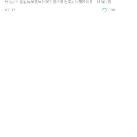
绝地求生修改枪械装饰外观主要依靠仓库皮肤预设装备、对局快捷键...
07-17
388