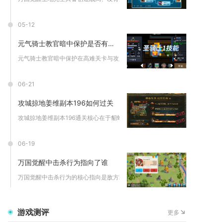
05-12
元气骑士教官暗中保护是否有必要
元气骑士教官暗中保护在高难关卡与攻坚BOSS战中非常有必要，...
06-21
攻城掠地姜维副本196如何过关
攻城掠地姜维副本196通关核心在于貂蝉驱虎带祝融首发、甘宁凤...
06-19
万国觉醒中击杀行为指向了谁
万国觉醒中击杀行为的核心指向是敌方玩家的T1-T5作战部队，...
游戏测评
更多