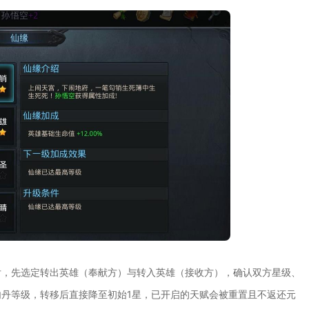
后，先选定转出英雄（奉献方）与转入英雄（接收方），确认双方星级、
丹等级，转移后直接降至初始1星，已开启的天赋会被重置且不返还元