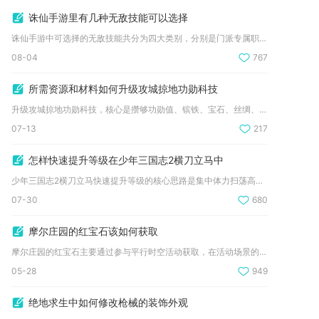
诛仙手游里有几种无敌技能可以选择
诛仙手游中可选择的无敌技能共分为四大类别，分别是门派专属职业...
08-04
767
所需资源和材料如何升级攻城掠地功勋科技
升级攻城掠地功勋科技，核心是攒够功勋值、镔铁、宝石、丝绸、锦...
07-13
217
怎样快速提升等级在少年三国志2横刀立马中
少年三国志2横刀立马快速提升等级的核心思路是集中体力扫荡高阶...
07-30
680
摩尔庄园的红宝石该如何获取
摩尔庄园的红宝石主要通过参与平行时空活动获取，在活动场景的报...
05-28
949
绝地求生中如何修改枪械的装饰外观