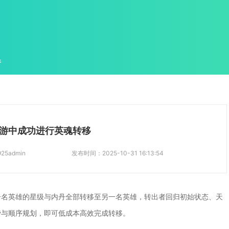
件
游中成功进行英魂转移
925admin
发布时间：
2025-10-31 16:13:54
一名英雄的星级与内丹全部转移至另一名英雄，转出者回归初始状态、天
费与顺序规划，即可低成本高效完成转移。