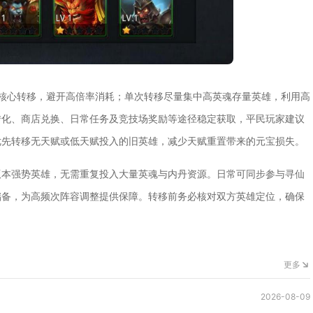
核心转移，避开高倍率消耗；单次转移尽量集中高英魂存量英雄，利用高
转化、商店兑换、日常任务及竞技场奖励等途径稳定获取，平民玩家建议
优先转移无天赋或低天赋投入的旧英雄，减少天赋重置带来的元宝损失。
版本强势英雄，无需重复投入大量英魂与内丹资源。日常可同步参与寻仙
储备，为高频次阵容调整提供保障。转移前务必核对双方英雄定位，确保
更多
2026-08-09