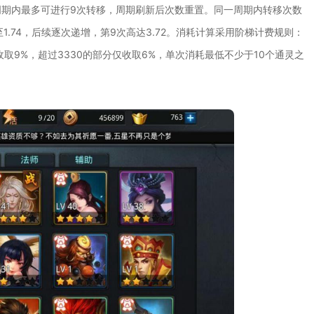
期内最多可进行9次转移，周期刷新后次数重置。同一周期内转移次数
1.74，后续逐次递增，第9次高达3.72。消耗计算采用阶梯计费规则：
分收取9%，超过3330的部分仅收取6%，单次消耗最低不少于10个通灵之