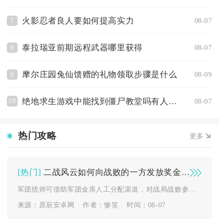
火影忍者良人要如何提高实力
7
08-07
泰拉瑞亚前期远程武器哪里获得
8
08-07
摩尔庄园兔仙馈赠的礼物领取步骤是什么
9
08-09
绝地求生游戏中能找到僵尸教堂吗有人知道吗
10
08-07
热门攻略
更多
[热门]
二战风云如何向战败的一方发放奖金奖励
军团统帅可借助军团金库人工分配渠道，对战局战败参战成员主动下...
来源：原辰安卓网
作者：惨笑
时间：08-07