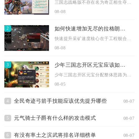
三国志战略版不存在名为奇正相生夺魄的闯关副本关卡玩法，奇正相...
08-08
2
如何快速增加无尽的拉格朗日的采矿速度
快速提升采矿速度核心在于工程舰合理搭配、技术值精准分配、采矿...
08-08
3
少年三国志开区元宝应该如何分配使用
少年三国志开区元宝分配整体思路为先购入成长基金，每日固定消耗...
08-05
全民奇迹弓箭手技能应该优先提升哪些
4
08-07
元气骑士子爵有什么样的攻击模式
5
08-07
有没有率土之滨武将排名详细榜单
6
08-07