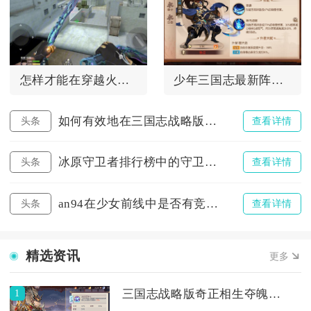
怎样才能在穿越火线中领取灵狐者
少年三国志最新阵容的援军是否能使队伍更加强大
如何有效地在三国志战略版同盟求援
头条
查看详情
冰原守卫者排行榜中的守卫者们都是谁
头条
查看详情
an94在少女前线中是否有竞争力
头条
查看详情
精选资讯
更多
1
三国志战略版奇正相生夺魄有多少关卡