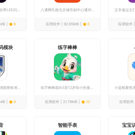
超亮手电筒依托手机自带LED闪光灯硬件进行亮度优化调度，适配...
八通网扎根北京城市副中心通州运营二十余年，聚集本地百万常住居...
4MB
6
应用软件
92.65MB
6
应用软件
码模块
练字棒棒
确信安全密码模块围绕国密标准打造移动端密码安全服务工具，依托...
练字棒棒面向5至12岁幼小衔接及小学阶段学员打造智能硬笔书法...
1MB
9
应用软件
21.79MB
10
应用软件
音
智能手表
宝宝