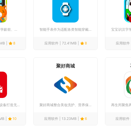
幼儿拼音面向3至7岁学龄前、幼小衔接儿童打造全套拼音启蒙学习...
智能手表作为适配各类智能穿戴腕表的配套管理工具，打通手机与手...
8MB
8
应用软件
72.41MB
8
应用软件
聚好商城
路影围绕车载记录仪设备打造无线互联管理工具，依托WiFi直连...
聚好商城整合美妆洗护、营养保健、家居日用、小型家电等多品类货...
MB
10
应用软件
13.23MB
6
应用软件