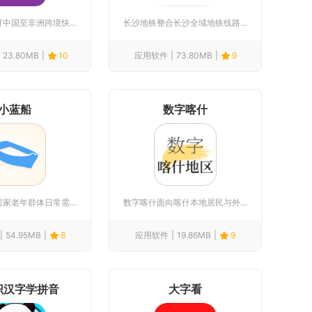
泛非速运主打中国至非洲跨境快递转运，面向在非华人、外贸商户、...
长沙地铁整合长沙全域地铁线路、长株潭城际铁路出行相关服务，是...
23.80MB
10
应用软件
73.80MB
9
小蓝船
数字喀什
小蓝船聚焦居家老年群体日常需求，整合文娱收听、线上问诊、上门...
数字喀什面向喀什本地居民与外来游客打造，整合全民阅读、本地资...
54.95MB
8
应用软件
19.86MB
9
识汉字学拼音
大字看