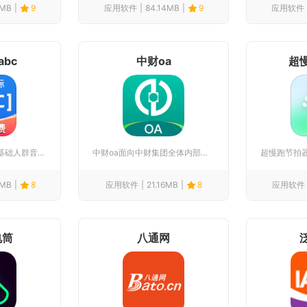
9MB
9
应用软件
84.14MB
9
应用软件
bc
中财oa
超
英语音标abc聚焦零基础人群音标入门学习，完整收纳48个标准...
中财oa面向中财集团全体内部员工打造专属移动端数字化办公工具...
4MB
8
应用软件
21.16MB
8
应用软件
电筒
八通网