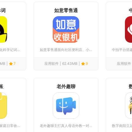
单词
如意零售通
疯狂背单词主打轻量化科学记词，依托艾宾浩斯遗忘曲线搭建核心复...
如意零售通面向社区便利店、小型超市、夫妻零售店经营者打造移动...
4MB
7
应用软件
62.43MB
9
应用软件
账
老外趣聊
牛牛记账围绕个人与家庭日常收支管理搭建完整账务管理体系，面向...
老外趣聊主打真人母语外教一对一实时线上交流，融合英语口语练习...