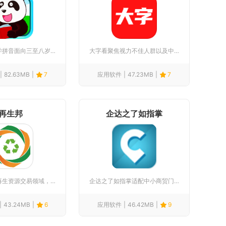
宝宝识汉字学拼音面向三至八岁学前孩童打造双线启蒙课程，把拼音...
大字看聚焦视力不佳人群以及中老年群体的日常阅读需求，整合资讯...
82.63MB
7
应用软件
47.23MB
7
再生邦
企达之了如指掌
再生邦聚焦再生资源交易领域，打通个人、回收商户、工矿企业之间...
企达之了如指掌适配中小商贸门店、快消配送行业，作为移动端进销...
43.24MB
6
应用软件
46.42MB
9