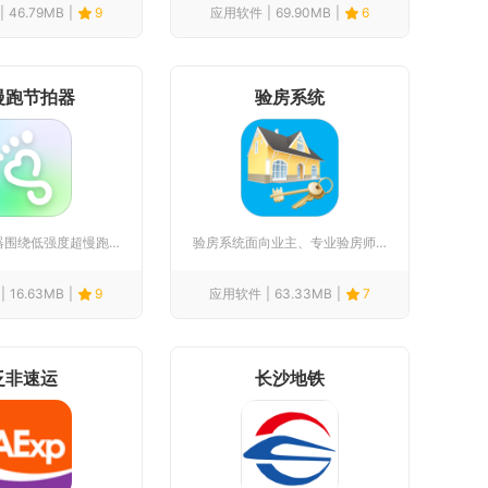
46.79MB
9
应用软件
69.90MB
6
慢跑节拍器
验房系统
超慢跑节拍器围绕低强度超慢跑运动打造节奏辅助工具，核心依托1...
验房系统面向业主、专业验房师、物业及地产工程人员打造一体化数...
16.63MB
9
应用软件
63.33MB
7
泛非速运
长沙地铁