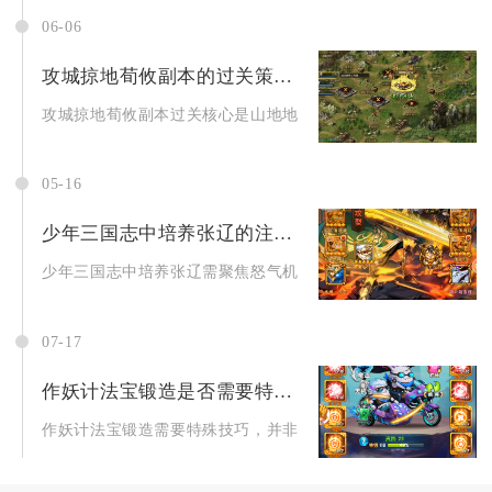
06-06
攻城掠地荀攸副本的过关策略是什么
攻城掠地荀攸副本过关核心是山地地形适配武将+精准排阵+甘宁单
05-16
少年三国志中培养张辽的注意事项有哪些
少年三国志中培养张辽需聚焦怒气机制、技能优先级、阵容适配、
07-17
作妖计法宝锻造是否需要特殊技巧
作妖计法宝锻造需要特殊技巧，并非盲目点击就能高效成型，核心