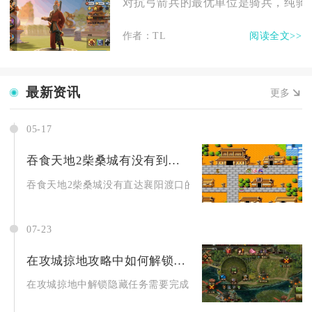
对抗弓箭兵的最优单位是骑兵，纯骑兵
作者：TL
阅读全文>>
最新资讯
更多
05-17
吞食天地2柴桑城有没有到襄阳渡口的公交车
吞食天地2柴桑城没有直达襄阳渡口的公交车，游戏内不存在公交系
07-23
在攻城掠地攻略中如何解锁隐藏任务
在攻城掠地中解锁隐藏任务需要完成主线前置副本、特殊交互行为