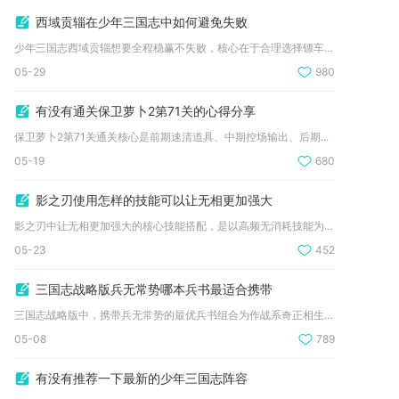
西域贡辎在少年三国志中如何避免失败
少年三国志西域贡辎想要全程稳赢不失败，核心在于合理选择镖车品...
05-29
980
有没有通关保卫萝卜2第71关的心得分享
保卫萝卜2第71关通关核心是前期速清道具、中期控场输出、后期...
05-19
680
影之刃使用怎样的技能可以让无相更加强大
影之刃中让无相更加强大的核心技能搭配，是以高频无消耗技能为主...
05-23
452
三国志战略版兵无常势哪本兵书最适合携带
三国志战略版中，携带兵无常势的最优兵书组合为作战系奇正相生+...
05-08
789
有没有推荐一下最新的少年三国志阵容