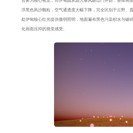
云雾为核心视觉，而伊甸园从踏入暴风眼山门开始，整体画
浮黑色风沙颗粒，空气通透度大幅下降，完全区别于云野、
处伊甸核心红光提供微弱照明，地面遍布黑色污染积水与破
化画面压抑的视觉感受。