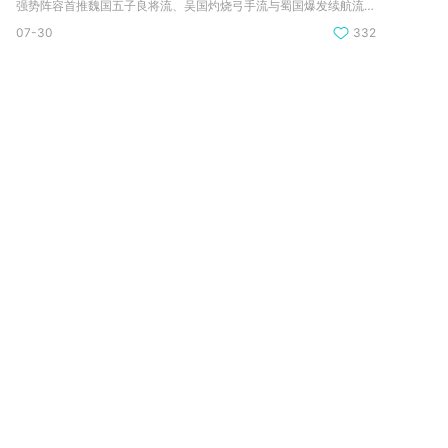
强势阵容首推魏国五子良将流、吴国灼烧弓手流与蜀国爆发续航流，...
07-30
332