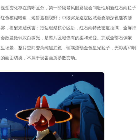
的视觉变化存在清晰区分，第一阶段暴风眼路段会间歇性刷新红石雨粒子
暗红色模糊暗角，短暂遮挡视野；中段冥龙巡逻区域会叠加深色迷雾滤
黑雾，提醒规避伤害；抵达献祭核心区后，红石雨特效密度拉满，全屏持
像会散发微弱灰白微光，是整片区域仅有的柔和光源。完成全部石像献
重生场景，整片空间变为纯黑底色，铺满流动金色星光粒子，光影柔和明
发的画面切换，不属于设备画质参数变动。