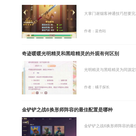
大掌门谢烟客神通技巧想要完
作者：蓝色咕
奇迹暖暖光明精灵和黑暗精灵的外观有何区别
光明精灵与黑暗精灵为同源定
作者：橘子探长
金铲铲之战6换形师阵容的最佳配置是哪种
金铲铲之战6换形师阵容的最