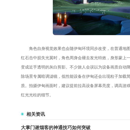
角色自身视觉效果也会随伊甸环境同步改变，在普通地
红石击中损失光翼时，角色周身会褪去发光特效，身形蒙上
变成近乎透明的灰白剪影。不少旅人会误以为设备画质自动
除场景专属暗调滤镜，低性能设备在伊甸还会出现粒子加载
质。拍摄伊甸画面时，建议提前拉高设备屏幕亮度，调高游
红光光柱的细节。
相关资讯
大掌门谢烟客的神通技巧如何突破