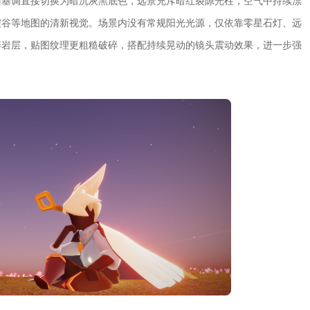
面基调直接切换为暗沉灰黑底色，远景充斥暗红裂隙光柱，空气中持续漂
霞谷等地图的清新视觉。场景内没有常规阳光光源，仅依靠零星石灯、远
碎岩层，贴图纹理更粗糙破碎，搭配持续晃动的镜头震动效果，进一步强