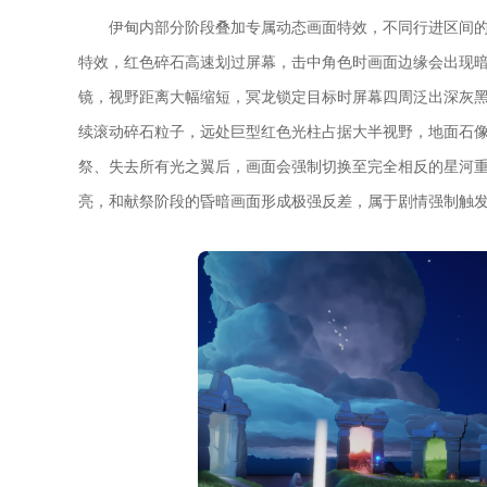
伊甸内部分阶段叠加专属动态画面特效，不同行进区间
特效，红色碎石高速划过屏幕，击中角色时画面边缘会出现
镜，视野距离大幅缩短，冥龙锁定目标时屏幕四周泛出深灰
续滚动碎石粒子，远处巨型红色光柱占据大半视野，地面石
祭、失去所有光之翼后，画面会强制切换至完全相反的星河
亮，和献祭阶段的昏暗画面形成极强反差，属于剧情强制触