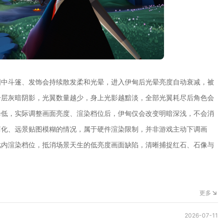
图中斗篷、发饰会持续散发柔和光晕，进入伊甸后光晕亮度自动衰减，被
一层灰暗阴影，光翼数量越少，身上光影越黯淡，全部光翼耗尽后角色会
降低，实际调整画面亮度、渲染档位后，伊甸仅会改变明暗深浅，不会消
简化、远景贴图模糊的情况，属于硬件渲染限制，并非游戏主动下调画
戏内渲染档位，抵消场景天生的低亮度画面缺陷，清晰捕捉红石、石像与
更多
2026-07-11