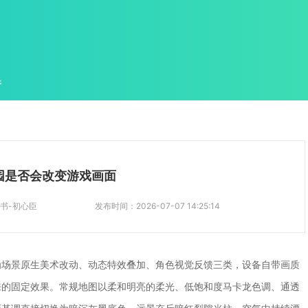
件
园是否会改变游戏画面
书-初心臣
发布时间：
2026-07-07 14:25:14
为场景原生美术改动、动态特效叠加、角色视觉反馈三类，设备自带画质
来的固定效果。常规地图以柔和明亮的柔光、低饱和度马卡龙色调、通透