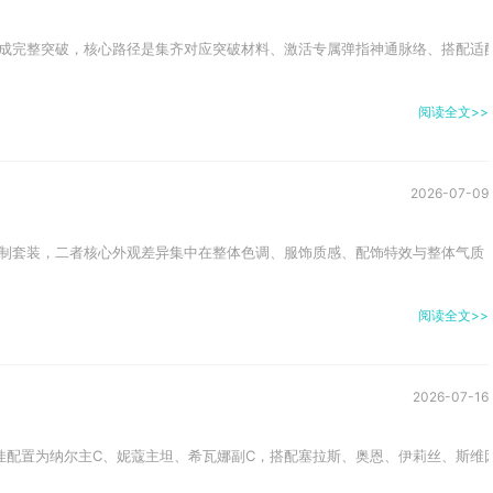
成完整突破，核心路径是集齐对应突破材料、激活专属弹指神通脉络、搭配适配
阅读全文>>
2026-07-09
制套装，二者核心外观差异集中在整体色调、服饰质感、配饰特效与整体气质，
阅读全文>>
2026-07-16
佳配置为纳尔主C、妮蔻主坦、希瓦娜副C，搭配塞拉斯、奥恩、伊莉丝、斯维因、