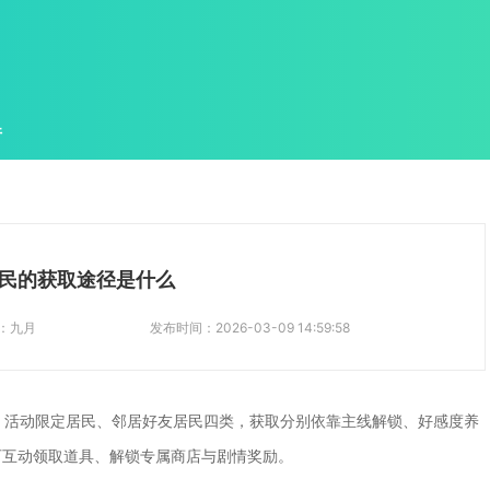
件
民的获取途径是什么
：
九月
发布时间：
2026-03-09 14:59:58
、活动限定居民、邻居好友居民四类，获取分别依靠主线解锁、好感度养
可互动领取道具、解锁专属商店与剧情奖励。