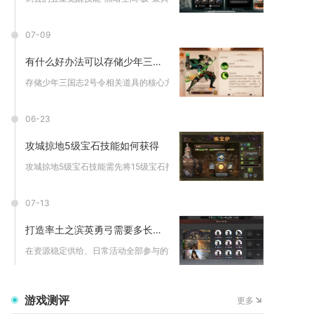
07-09
有什么好办法可以存储少年三国志2中的号令
存储少年三国志2号令相关道具的核心方式为卡活动任务邮件留存军...
06-23
攻城掠地5级宝石技能如何获得
攻城掠地5级宝石技能需先将15级宝石打磨成晶石，再通过金币精...
07-13
打造率土之滨英勇弓需要多长时间
在资源稳定供给、日常活动全部参与的前提下，打造一把成型可用的...
游戏测评
更多