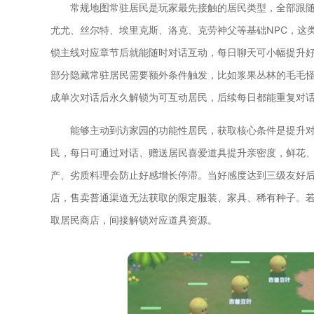
常规地图常驻居民是玩家最先接触的居民类型，全部跟
尤尤、丝尔特、埃里克斯、洛克、克劳神父等基础NPC，这
锁主线对应章节后就能随时对话互动，每日聊天可小幅提升
部分隐藏常驻居民需要额外条件触发，比如浆果丛林的毛毛
成单次对话后永久解锁为可互动居民，后续每日都能重复对
能够主动到访家园的功能性居民，获取核心条件是提升对
民，每日可通过对话、赠送居民喜爱道具提升亲密度，鲜花
产、劣质料理会防止好感增长停滞。当好感度达到三级友好
店，售卖普通渠道无法获取的限定服装、家具、稀有种子。
取居民商店，间接解锁对应道具资源。