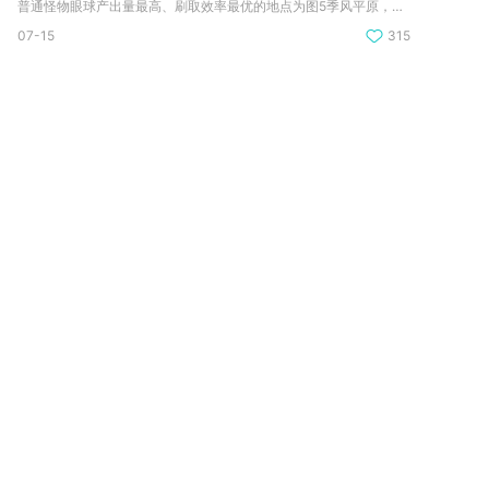
普通怪物眼球产出量最高、刷取效率最优的地点为图5季风平原，该...
07-15
315