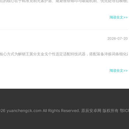
点的核心在于精准克制元素护盾、规避致命烙印与吸能机制、优先处理召唤物并
阅读全文>>
2026-07-20
核心方式为解锁王翼分支金戈个性选定适配特技武器，搭配装备淬炼词条细化四
阅读全文>>
2026 yuanchengck.com All Rights Reserved. 原辰安卓网 版权所有
鄂IC