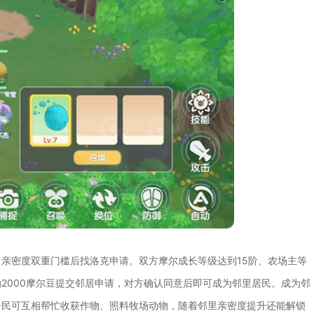
亲密度双重门槛后找洛克申请。双方摩尔成长等级达到15阶、农场主等
纳2000摩尔豆提交邻居申请，对方确认同意后即可成为邻里居民。成为邻
居民可互相帮忙收获作物、照料牧场动物，随着邻里亲密度提升还能解锁