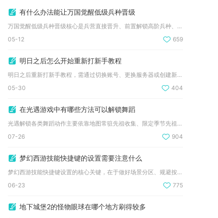
有什么办法能让万国觉醒低级兵种晋级
万国觉醒低级兵种晋级核心是兵营直接晋升、前置解锁高阶兵种、资...
05-12
659
明日之后怎么开始重新打新手教程
明日之后重新打新手教程，需通过切换账号、更换服务器或创建新角...
05-30
404
在光遇游戏中有哪些方法可以解锁舞蹈
光遇解锁各类舞蹈动作主要依靠地图常驻先祖收集、限定季节先祖兑...
07-26
904
梦幻西游技能快捷键的设置需要注意什么
梦幻西游技能快捷键设置的核心关键，在于做好场景分区、规避按键...
06-23
775
地下城堡2的怪物眼球在哪个地方刷得较多