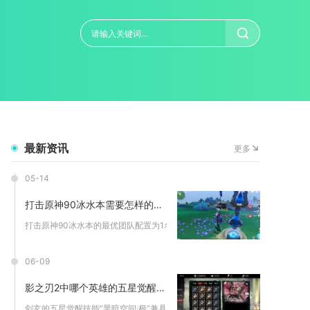
最新资讯
更多
05-14
打击原神90冰水本需要怎样的团队配置
打击原神90冰水本的最优团队配置为1名高频冰系主C、1名水系...
06-09
影之刃2中哪个英雄的五星觉醒技能最强
剑玄的五星觉醒技能“黑暗空间·极”兼具全屏强控、超高爆发、减...