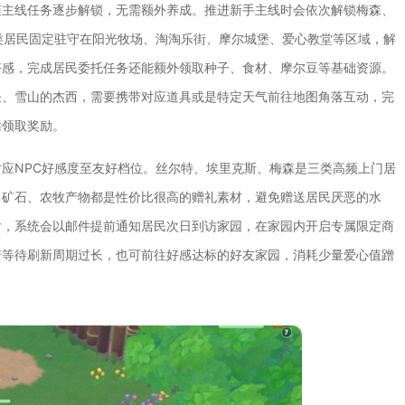
随主线任务逐步解锁，无需额外养成。推进新手主线时会依次解锁梅森、
类居民固定驻守在阳光牧场、淘淘乐街、摩尔城堡、爱心教堂等区域，解
好感，完成居民委托任务还能额外领取种子、食材、摩尔豆等基础资源。
怪、雪山的杰西，需要携带对应道具或是特定天气前往地图角落互动，完
话领取奖励。
应NPC好感度至友好档位。丝尔特、埃里克斯、梅森是三类高频上门居
、矿石、农牧产物都是性价比很高的赠礼素材，避免赠送居民厌恶的水
后，系统会以邮件提前通知居民次日到访家园，在家园内开启专属限定商
若等待刷新周期过长，也可前往好感达标的好友家园，消耗少量爱心值蹭