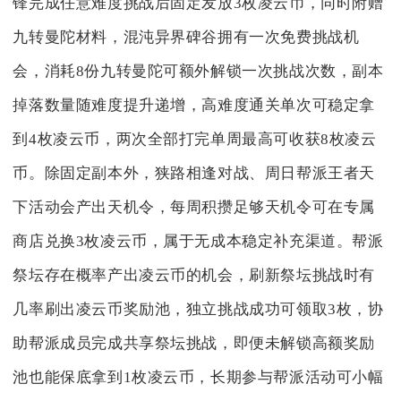
锋完成任意难度挑战后固定发放3枚凌云币，同时附赠
九转曼陀材料，混沌异界碑谷拥有一次免费挑战机
会，消耗8份九转曼陀可额外解锁一次挑战次数，副本
掉落数量随难度提升递增，高难度通关单次可稳定拿
到4枚凌云币，两次全部打完单周最高可收获8枚凌云
币。除固定副本外，狭路相逢对战、周日帮派王者天
下活动会产出天机令，每周积攒足够天机令可在专属
商店兑换3枚凌云币，属于无成本稳定补充渠道。帮派
祭坛存在概率产出凌云币的机会，刷新祭坛挑战时有
几率刷出凌云币奖励池，独立挑战成功可领取3枚，协
助帮派成员完成共享祭坛挑战，即便未解锁高额奖励
池也能保底拿到1枚凌云币，长期参与帮派活动可小幅