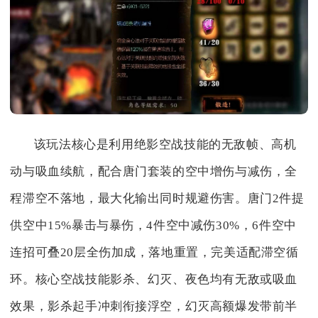
该玩法核心是利用绝影空战技能的无敌帧、高机
动与吸血续航，配合唐门套装的空中增伤与减伤，全
程滞空不落地，最大化输出同时规避伤害。唐门2件提
供空中15%暴击与暴伤，4件空中减伤30%，6件空中
连招可叠20层全伤加成，落地重置，完美适配滞空循
环。核心空战技能影杀、幻灭、夜色均有无敌或吸血
效果，影杀起手冲刺衔接浮空，幻灭高额爆发带前半