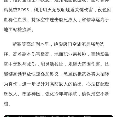
精英或BOSS，利用幻灭无敌帧规避关键伤害，夜色回
血稳住血线，持续空中连击磨死敌人，容错率远高于
地面站桩流派。
断罪等高难副本里，绝影唐门空战流是强势选
择。高难副本伤害极高，地面职业易被秒，而绝影靠
空中无敌与减伤，能灵活拉扯，规避大范围伤害。技
能链高频释放快速叠加奥义，黑魔伤极武器将大招转
为真伤，进一步提升对高防敌人的输出。心法搭配魔
堡故人、堕落神医，强化冷却与续航，确保滞空不断
档。