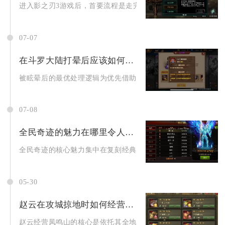
进入影之刃3游戏后，首要流程是走完主线剧情解锁全部基础系统，
07-07
在斗罗大陆打晕后应该如何应对
被眩晕后的最优处理逻辑为优先借助己方辅助魂师即时解控，无即
07-08
全民奇迹的魅力在哪里令人心动
全民奇迹的核心魅力集中在复刻经典魔幻画质、分层自由打宝交易
05-30
赵云在攻城掠地时如何经营凤鸣山
赵云经营凤鸣山的核心是依托其全地形优势与自动战法机制，做好