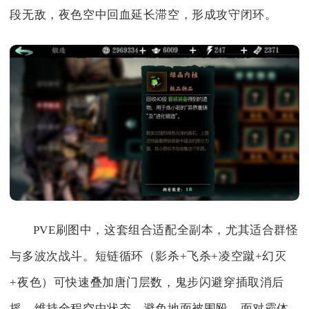
段无敌，夜色空中回血延长滞空，形成攻守闭环。
PVE刷图中，这套组合适配全副本，尤其适合群怪
与多波次战斗。短链循环（影杀+飞杀+凌空蹴+幻灭
+夜色）可快速叠加唐门层数，鬼步闪避穿插取消后
摇，维持全程空中状态，避免地面被围殴。面对霸体