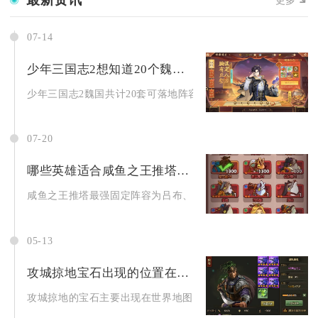
07-14
少年三国志2想知道20个魏国阵容的选择吗
少年三国志2魏国共计20套可落地阵容，完整覆盖新手过渡、五子.
07-20
哪些英雄适合咸鱼之王推塔最强阵容2023
咸鱼之王推塔最强固定阵容为吕布、公孙瓒、郭嘉、贾诩、诸葛亮
05-13
攻城掠地宝石出现的位置在哪里
攻城掠地的宝石主要出现在世界地图、主城功能建筑、各类副本、