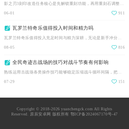
影之刃3刻印改造任务核心是先解锁重刻功能，再用重刻石调整槽位...
06-01
911
瓦罗兰特奇乐值得投入时间和精力吗
瓦罗兰特奇乐值得投入充足时间与精力深耕，无论是新手冲分、中端...
08-05
816
全民奇迹古战场的技巧对战斗节奏有何影响
熟练运用古战场各类操作技巧能够稳定压缩战斗循环间隔，把控输出...
07-29
151
Copyright © 2018-2026 yuanchengck.com All Rights
Reserved. 原辰安卓网 版权所有
鄂ICP备2024067170号-47