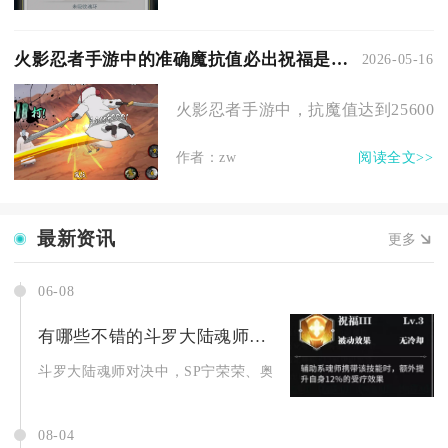
火影忍者手游中的准确魔抗值必出祝福是多少
2026-05-16
火影忍者手游中，抗魔值达到25600是
作者：zw
阅读全文>>
最新资讯
更多
06-08
有哪些不错的斗罗大陆魂师对决辅助角色
斗罗大陆魂师对决中，SP宁荣荣、奥斯卡、深海领主·小白、灵燕.
08-04