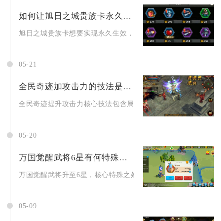
如何让旭日之城贵族卡永久生效
旭日之城贵族卡想要实现永久生效，核心途径为持续累积贵族成长
05-21
全民奇迹加攻击力的技法是什么
全民奇迹提升攻击力核心技法包含属性精准加点、装备锻造养成、
05-20
万国觉醒武将6星有何特殊之处
万国觉醒武将升至6星，核心特殊之处在于解锁觉醒技能、获得完整
05-09