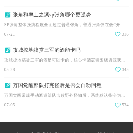
张角和率土之滨sp张角哪个更强势
SP张角整体强势程度全面超过普通张角，普通张角仅在低C开荒、...
07-21
316
攻城掠地犒赏三军的酒能卡吗
攻城掠地犒赏三军的酒是可以卡的，核心卡酒逻辑围绕资源获取节奏...
05-28
345
万国觉醒部队打完怪后是否会自动回程
万国觉醒常规手动派遣部队击败野外怪物后，系统默认指令为自动返...
07-05
534