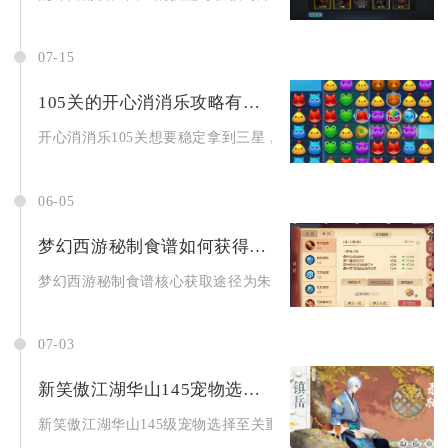
07-15
105关的开心消消乐攻略有什么技巧
开心消消乐105关想要稳定拿到三星，核心技巧是优先破除银币障.
06-05
梦幻西游秘制食谱如何获得教程
梦幻西游秘制食谱核心获取途径为朱紫国飘香香任务概率掉落与积
07-03
新笑傲江湖华山145宠物选择是否重要
新笑傲江湖华山145级宠物选择至关重要，直接决定输出上限与生.