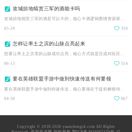
攻城掠地犒赏三军的酒能卡吗
攻城掠地犒赏三军的酒是可以卡的，核心卡酒逻辑围绕资源获取节奏...
05-28
359
怎样让率土之滨的山脉点亮起来
想要让率土之滨里的山脉成功点亮，核心方式就是完成对应区域的地...
06-13
554
要在英雄联盟手游中做到快速传送有何要领
要在英雄联盟手游中做到快速传送，核心要领在于提前解锁传送附魔...
04-30
667
Copyright © 2018-2026 yuanchengck.com All Rights
Reserved. 原辰安卓网 版权所有
鄂ICP备2024067170号-47