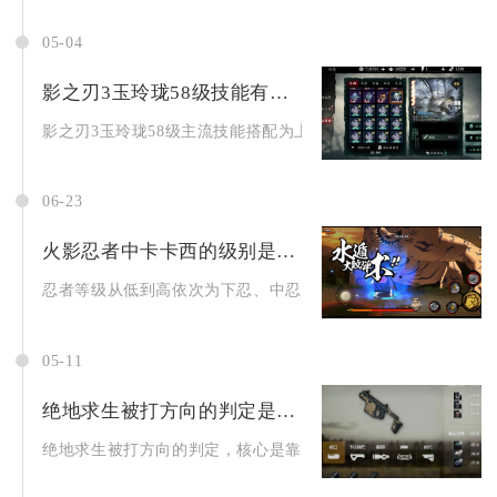
05-04
影之刃3玉玲珑58级技能有什么推荐搭配
影之刃3玉玲珑58级主流技能搭配为上链飞燕+无限切割+百鸟朝..
06-23
火影忍者中卡卡西的级别是最高的吗
忍者等级从低到高依次为下忍、中忍、特别上忍、上忍、影，卡卡
05-11
绝地求生被打方向的判定是怎样的
绝地求生被打方向的判定，核心是靠听觉优先、视觉辅助、地图佐