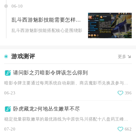
06-10
乱斗西游魅影技能需要怎样的搭配策略
乱斗西游魅影技能搭配核心是围绕影武者协同，以“先召分身、再打
游戏测评
更多
请问影之刃暗影令牌该怎么得到
暗影令牌主要通过每周系统自动刷新、商店魔影币兑换及参与烽火十...
06-23
396
卧虎藏龙2何地丛生嫩草不尽
稳定批量获取嫩草的最优路线为中原饮马川搭配十八盘药王峰定点循...
07-20
662