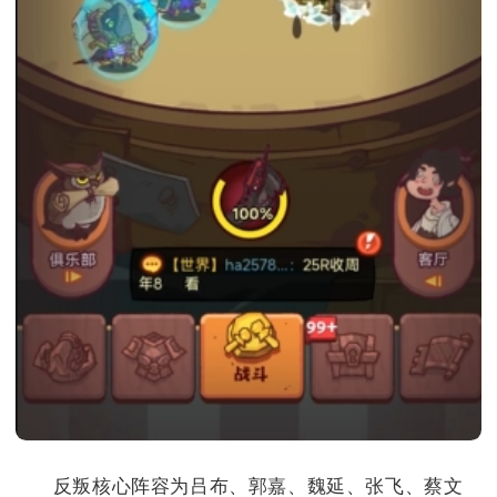
反叛核心阵容为吕布、郭嘉、魏延、张飞、蔡文