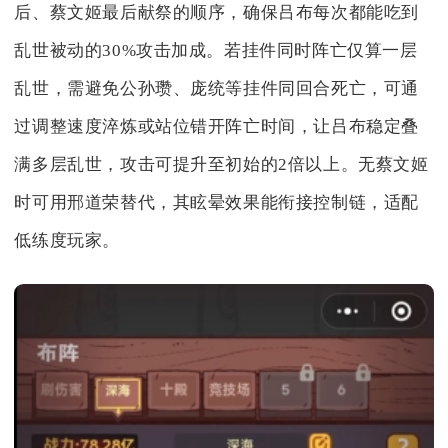
后、蔡文姬最后献祭的顺序，确保吕布每次都能吃到
乱世被动的30%攻击加成。若挂件同时阵亡仅算一层
乱世，需避免公孙瓒、庞统等挂件同回合死亡，可通
过调整速度淬炼或站位错开阵亡时间，让吕布稳定叠
满多层乱世，攻击可提升至初始的2倍以上。无蔡文姬
时可用邢道荣替代，其眩晕效果能衔接控制链，适配
低练度玩家。