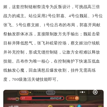
姬，这套控制链献祭流专为反叛设计，可挑战高三倍
战力的咸主。站位采用2号位郭嘉、4号位魏延、3号位
张飞、5号位蔡文姬、1号位吕布的布局，郭嘉开局献
祭触发群体冰冻，直接限制敌方先手输出；魏延击晕
目标并降低怒气，张飞补眩晕控场，蔡文姬治疗续航
并补充控制，形成无缝控制链，让敌方全程难以释放
技能。吕布作为唯一核心，在控制掩护下快速压低血
线触发心魔，回血满怒后爆发收割，挂件无需高练
度，700级激活关键技能即可。