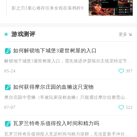
影之刃3童心难存任务全程在落鸦村地图内的落鸦废墟场景触发与推
游戏测评
更多
如何解锁地下城堡3避世树屋的入口
解锁地下城堡3避世树屋入口，需先推进伊瑟瑞尔主线至特定节点，...
05-24
397
如何获得摩尔庄园的血獭这只宠物
摩尔庄园中雪獭（常被玩家误称血獭）只能通过摩尔拉雅雪山鱼池雨...
07-07
522
瓦罗兰特奇乐值得投入时间和精力吗
瓦罗兰特奇乐值得投入充足时间与精力深耕，无论是新手冲分、中端...