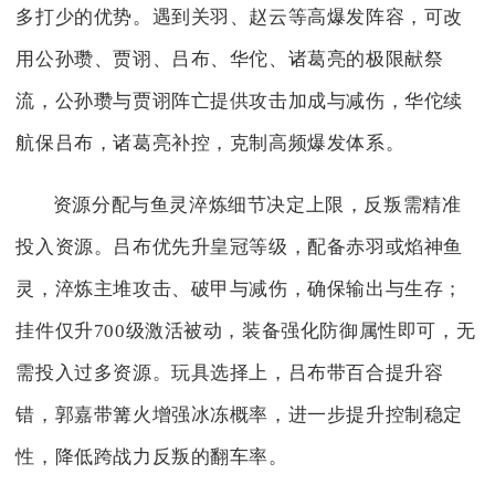
多打少的优势。遇到关羽、赵云等高爆发阵容，可改
用公孙瓒、贾诩、吕布、华佗、诸葛亮的极限献祭
流，公孙瓒与贾诩阵亡提供攻击加成与减伤，华佗续
航保吕布，诸葛亮补控，克制高频爆发体系。
资源分配与鱼灵淬炼细节决定上限，反叛需精准
投入资源。吕布优先升皇冠等级，配备赤羽或焰神鱼
灵，淬炼主堆攻击、破甲与减伤，确保输出与生存；
挂件仅升700级激活被动，装备强化防御属性即可，无
需投入过多资源。玩具选择上，吕布带百合提升容
错，郭嘉带篝火增强冰冻概率，进一步提升控制稳定
性，降低跨战力反叛的翻车率。