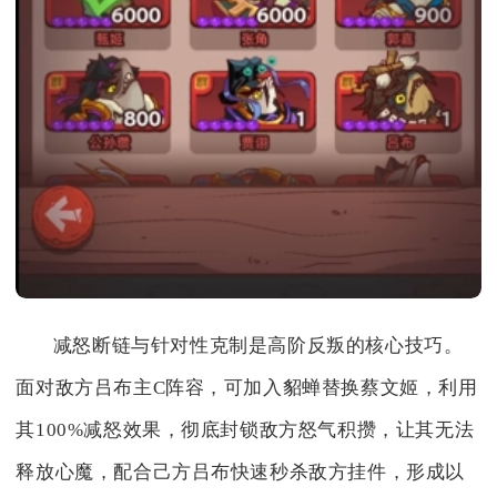
减怒断链与针对性克制是高阶反叛的核心技巧。
面对敌方吕布主C阵容，可加入貂蝉替换蔡文姬，利用
其100%减怒效果，彻底封锁敌方怒气积攒，让其无法
释放心魔，配合己方吕布快速秒杀敌方挂件，形成以