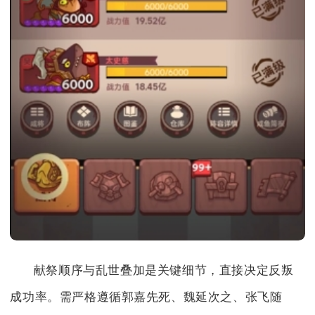
献祭顺序与乱世叠加是关键细节，直接决定反叛
成功率。需严格遵循郭嘉先死、魏延次之、张飞随