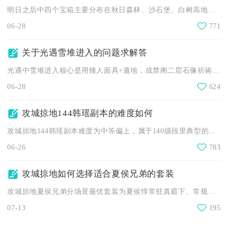
明日之后中四个宝箱主要分布在秋日森林、沙石堡、白树高地以及茅...
06-28
771
关于光遇雪堆进入的问题求解答
光遇中雪堆进入核心是用矮人面具+遁地，或禁阁二层石像祈祷触发...
06-28
624
攻城掠地144韩瑶副本的难度如何
攻城掠地144韩瑶副本难度为中等偏上，属于140级段里典型的...
06-26
783
攻城掠地如何选择适合夏侯兄弟的套装
攻城掠地夏侯兄弟分场景最优套装为夏侯惇常驻真霸下、常规副本切...
07-13
195