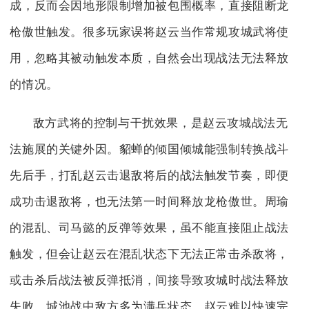
成，反而会因地形限制增加被包围概率，直接阻断龙
枪傲世触发。很多玩家误将赵云当作常规攻城武将使
用，忽略其被动触发本质，自然会出现战法无法释放
的情况。
敌方武将的控制与干扰效果，是赵云攻城战法无
法施展的关键外因。貂蝉的倾国倾城能强制转换战斗
先后手，打乱赵云击退敌将后的战法触发节奏，即便
成功击退敌将，也无法第一时间释放龙枪傲世。周瑜
的混乱、司马懿的反弹等效果，虽不能直接阻止战法
触发，但会让赵云在混乱状态下无法正常击杀敌将，
或击杀后战法被反弹抵消，间接导致攻城时战法释放
失败。城池战中敌方多为满兵状态，赵云难以快速完