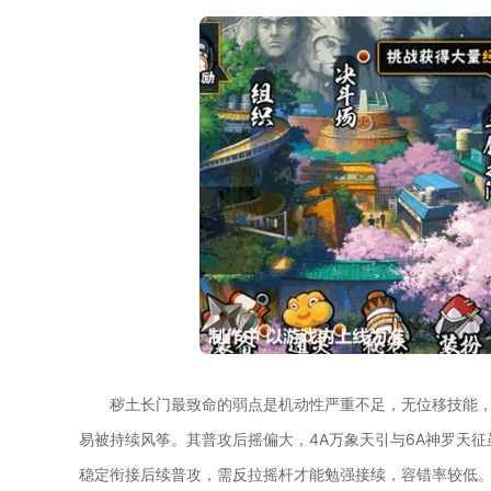
秽土长门最致命的弱点是机动性严重不足，无位移技能
易被持续风筝。其普攻后摇偏大，4A万象天引与6A神罗天
稳定衔接后续普攻，需反拉摇杆才能勉强接续，容错率较低