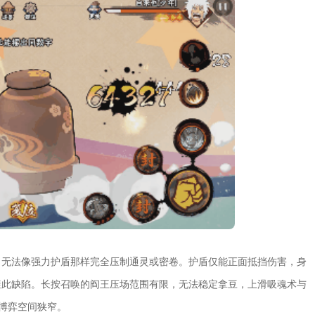
，无法像强力护盾那样完全压制通灵或密卷。护盾仅能正面抵挡伤害，身
避此缺陷。长按召唤的阎王压场范围有限，无法稳定拿豆，上滑吸魂术与
博弈空间狭窄。