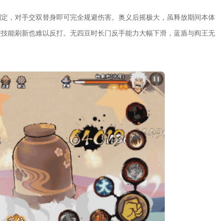
判定，对手交双替身即可完全规避伤害。奥义后摇极大，虽释放期间本体
便技能刷新也难以反打。无四豆时长门反手能力大幅下滑，蓝盾与阎王无