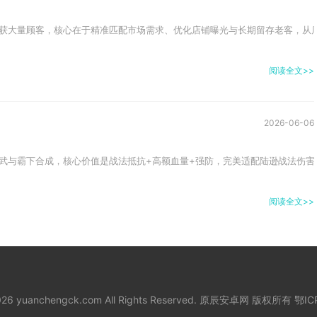
获大量顾客，核心在于精准匹配市场需求、优化店铺曝光与长期留存老客，从店
阅读全文>>
2026-06-06
武与霸下合成，核心价值是战法抵抗+高额血量+强防，完美适配陆逊战法伤害不
阅读全文>>
2026 yuanchengck.com All Rights Reserved. 原辰安卓网 版权所有
鄂IC