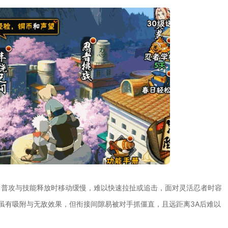
，普攻与技能释放时移动缓慢，难以快速拉扯或追击，面对灵活忍者时容
征虽有吸附与无敌效果，但衔接间隙易被对手抓僵直，且远距离3A后难以
。