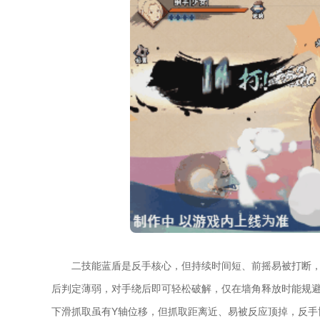
二技能蓝盾是反手核心，但持续时间短、前摇易被打断
后判定薄弱，对手绕后即可轻松破解，仅在墙角释放时能规
下滑抓取虽有Y轴位移，但抓取距离近、易被反应顶掉，反手