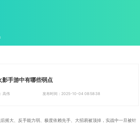
件
火影手游中有哪些弱点
：
高伟
发布时间：
2025-10-04 08:58:38
能后摇大、反手能力弱、极度依赖先手、大招易被顶掉，实战中一旦被针