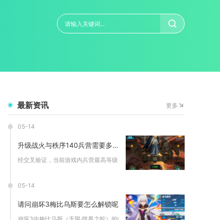
最新资讯
更多
05-14
升级战火与秩序140兵营需要多长时间
经交叉验证，当前游戏内兵营最高等级为35级，不存在140级兵...
05-14
请问崩坏3梅比乌斯要怎么解锁呢
崩坏3中梅比乌斯（无限·噬界之蛇）的解锁分为角色获取与往世乐...