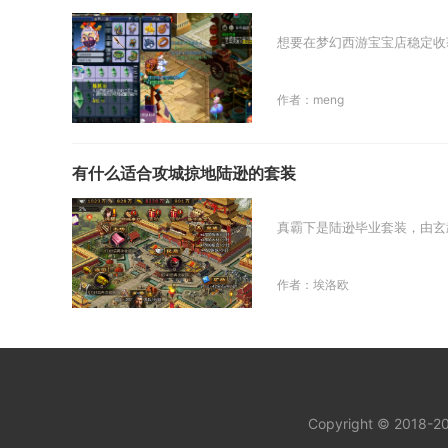
想要在梦幻西游宝宝店稳定收
作者：meng
有什么适合攻城掠地陆逊的套装
真霸下是陆逊毕业套装，由玄
作者：埃洛欧
Copyright © 2018-