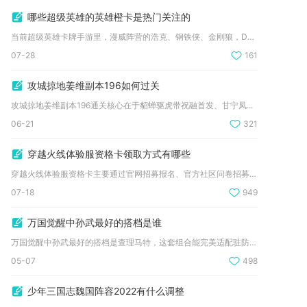
哪些超级英雄的英雄橙卡是热门关注的
当前超级英雄卡牌手游里，漫威阵营的浩克、钢铁侠、金刚狼，DC...
07-28
161
攻城掠地姜维副本196如何过关
攻城掠地姜维副本196通关核心在于貂蝉驱虎带祝融首发、甘宁凤...
06-21
321
穿越火线体验服资格卡领取方式有哪些
穿越火线体验服资格卡主要通过官网招募报名、官方社区问卷招募、...
07-18
949
万国觉醒中孙武最好的搭档是谁
万国觉醒中孙武最好的搭档是查理马特，这套组合能完美适配驻防、...
05-07
498
少年三国志魏国阵容2022有什么调整