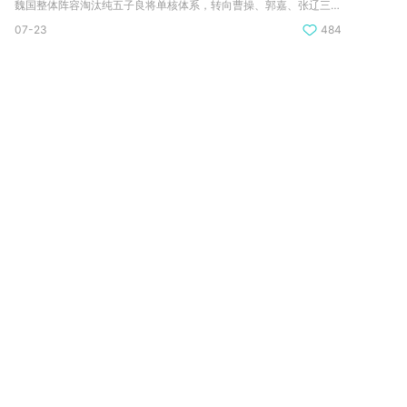
魏国整体阵容淘汰纯五子良将单核体系，转向曹操、郭嘉、张辽三核...
07-23
484