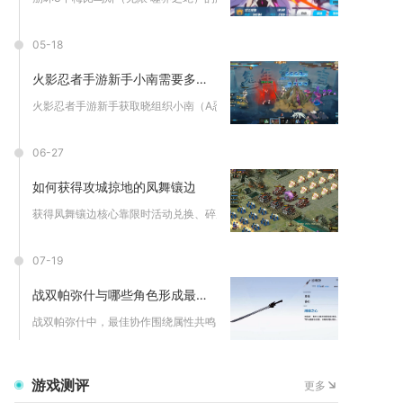
05-18
火影忍者手游新手小南需要多少游戏币
火影忍者手游新手获取晓组织小南（A忍），纯金币保底约1.8万...
06-27
如何获得攻城掠地的凤舞镶边
获得凤舞镶边核心靠限时活动兑换、碎片合成、VIP奖励与御宝系...
07-19
战双帕弥什与哪些角色形成最佳协作
战双帕弥什中，最佳协作围绕属性共鸣、职业互补与QTE联动构建...
游戏测评
更多