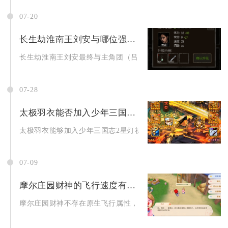
07-20
长生劫淮南王刘安与哪位强者展开较量
长生劫淮南王刘安最终与主角团（吕烽、龙、薇丽杨、占堆桑吉、
07-28
太极羽衣能否加入少年三国志2星灯祈愿开启
太极羽衣能够加入少年三国志2星灯祈愿奖池，该赤金神兵曾作为星
07-09
摩尔庄园财神的飞行速度有多快
摩尔庄园财神不存在原生飞行属性，无独立飞行速度数值，仅能借