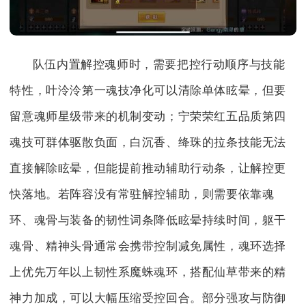
队伍内置解控魂师时，需要把控行动顺序与技能
特性，叶泠泠第一魂技净化可以清除单体眩晕，但要
留意魂师星级带来的机制变动；宁荣荣红五品质第四
魂技可群体驱散负面，白沉香、绛珠的拉条技能无法
直接解除眩晕，但能提前推动辅助行动条，让解控更
快落地。若阵容没有常驻解控辅助，则需要依靠魂
环、魂骨与装备的韧性词条降低眩晕持续时间，躯干
魂骨、精神头骨通常会携带控制减免属性，魂环选择
上优先万年以上韧性系魔蛛魂环，搭配仙草带来的精
神力加成，可以大幅压缩受控回合。部分强攻与防御