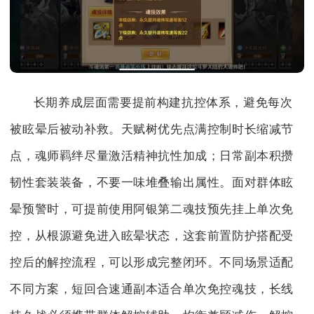
长期养成层面需要提前构建抗控体系，避免每次
被眩晕后被动补救。天赋树优先点满控制时长缩减节
点，魂师羁绊尽量激活精神抗性加成；日常副本积攒
韧性套装装备，不要一味堆叠输出属性。面对群体眩
晕预警时，可提前使用阿银第二魂技预先挂上单次免
控，从根源避免进入眩晕状态，这套前置防护搭配受
控后的解控流程，可以形成完整闭环。不同场景适配
不同方案，短回合速通副本适合单次免控魂技，长线