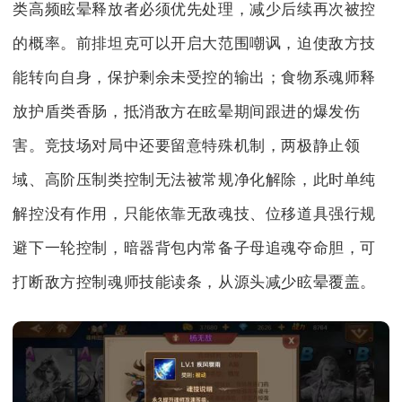
类高频眩晕释放者必须优先处理，减少后续再次被控
的概率。前排坦克可以开启大范围嘲讽，迫使敌方技
能转向自身，保护剩余未受控的输出；食物系魂师释
放护盾类香肠，抵消敌方在眩晕期间跟进的爆发伤
害。竞技场对局中还要留意特殊机制，两极静止领
域、高阶压制类控制无法被常规净化解除，此时单纯
解控没有作用，只能依靠无敌魂技、位移道具强行规
避下一轮控制，暗器背包内常备子母追魂夺命胆，可
打断敌方控制魂师技能读条，从源头减少眩晕覆盖。