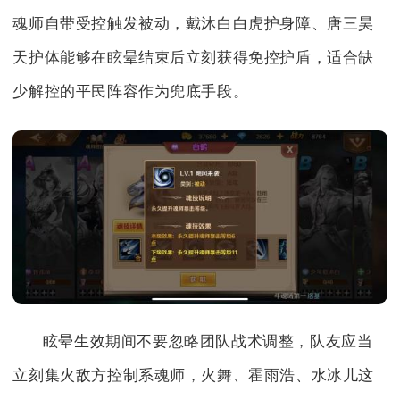
魂师自带受控触发被动，戴沐白白虎护身障、唐三昊
天护体能够在眩晕结束后立刻获得免控护盾，适合缺
少解控的平民阵容作为兜底手段。
眩晕生效期间不要忽略团队战术调整，队友应当
立刻集火敌方控制系魂师，火舞、霍雨浩、水冰儿这