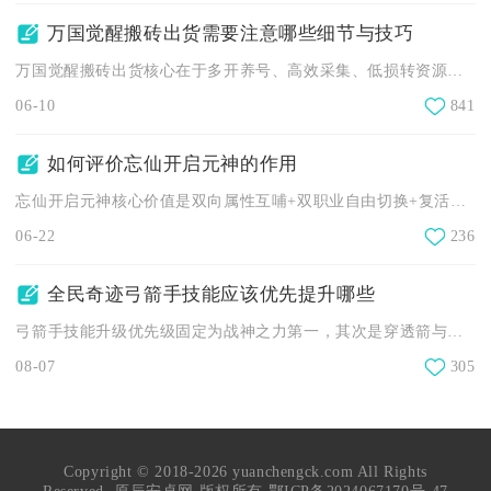
万国觉醒搬砖出货需要注意哪些细节与技巧
万国觉醒搬砖出货核心在于多开养号、高效采集、低损转资源、合规...
06-10
841
如何评价忘仙开启元神的作用
忘仙开启元神核心价值是双向属性互哺+双职业自由切换+复活与战...
06-22
236
全民奇迹弓箭手技能应该优先提升哪些
弓箭手技能升级优先级固定为战神之力第一，其次是穿透箭与五重箭...
08-07
305
Copyright © 2018-2026 yuanchengck.com All Rights