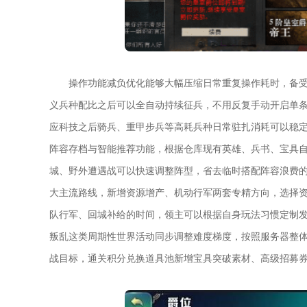
操作功能减负优化能够大幅压缩日常重复操作耗时，备
义兵种配比之后可以全自动持续征兵，不用反复手动开启单
应科技之后骑兵、重甲步兵等高耗兵种日常驻扎消耗可以稳
阵容存档与智能推荐功能，根据仓库现有英雄、兵书、宝具
城、野外遭遇战可以快速调整阵型，省去临时搭配阵容浪费
大主流路线，新增资源增产、机动行军两套专精方向，选择
队行军、回城补给的时间，领主可以根据自身玩法习惯定制
叛乱这类周期性世界活动同步调整难度梯度，按照服务器整体
战目标，通关积分兑换道具池新增宝具突破素材、高级招募