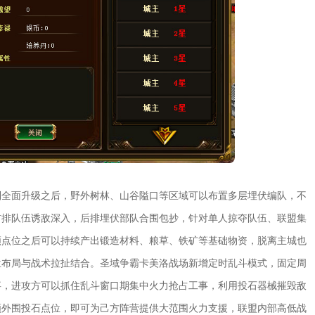
制全面升级之后，野外树林、山谷隘口等区域可以布置多层埋伏编队，不
前排队伍诱敌深入，后排埋伏部队合围包抄，针对单人掠夺队伍、联盟集
领点位之后可以持续产出锻造材料、粮草、铁矿等基础物资，脱离主城也
位布局与战术拉扯结合。圣域争霸卡美洛战场新增定时乱斗模式，固定周
事，进攻方可以抓住乱斗窗口期集中火力抢占工事，利用投石器械摧毁敌
领外围投石点位，即可为己方阵营提供大范围火力支援，联盟内部高低战