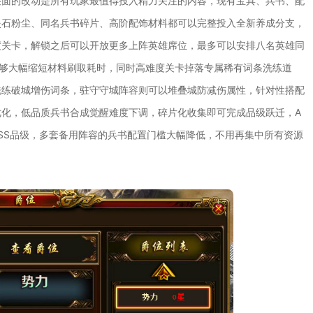
层面的改动是所有玩家最值得投入精力关注的内容，现有宝具、兵书、配
炎石粉尘、同名兵书碎片、高阶配饰材料都可以完整投入全新养成分支，
度关卡，解锁之后可以开放更多上阵英雄席位，最多可以安排八名英雄同
能够大幅缩短材料刷取耗时，同时高难度关卡掉落专属稀有词条洗练道
洗练破城增伤词条，驻守守城阵容则可以堆叠城防减伤属性，针对性搭配
化，低品质兵书合成觉醒难度下调，碎片化收集即可完成品级跃迁，A
SSS品级，多套备用阵容的兵书配置门槛大幅降低，不用再集中所有资源