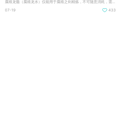
腐殖龙髓（腐殖龙水）仅能用于腐殖之剑精炼，不可随意消耗，需优...
07-19
433