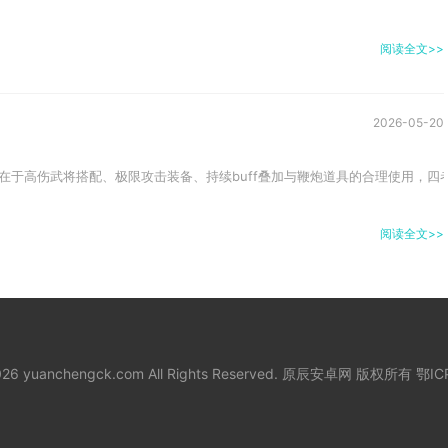
阅读全文>>
2026-05-20
在于高伤武将搭配、极限攻击装备、持续buff叠加与鞭炮道具的合理使用，四
阅读全文>>
2026 yuanchengck.com All Rights Reserved. 原辰安卓网 版权所有
鄂IC