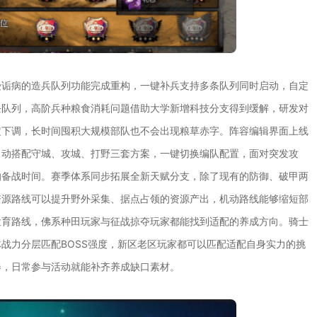
受诟病的造兵队列功能完成重构，一键补兵支持多条队列同时启动，自定
条队列，高阶兵种粮食消耗问题借助大学新增科技分支得到缓解，研发对
定下调，长时间囤积大规模部队也不会出现粮草赤字。阵容编辑界面上线
自动搭配守城、攻城、打野三套方案，一键切换编队配置，面对突发攻
的备战时间。赛季体系同步拓展全新天赋分支，除了现有的防御、破甲两
资源路线可以提升野外采集、据点占领的资源产出，机动路线能够缩短部
发育路线，佛系种田玩家与征战掠夺玩家都能找到适配的养成方向。骑士
战力分层匹配BOSS强度，新区老区玩家都可以匹配适配自身实力的挑
券，日常参与活动就能补齐养成缺口素材。