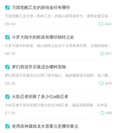
万国觉醒乙支的获得途径有哪些
万国觉醒乙支文德（简称乙支）的核心获得途径为：酒馆金银宝箱招...
06-04
443
斗罗大陆中的暗器有哪些独特之处
斗罗大陆中的暗器，核心独特之处在于分类体系完善、无视防御机制...
06-19
917
梦幻西游开店最适合哪种宠物
梦幻西游开店最适合以师门宠为核心、炼妖吸附宠为辅助，低门槛高...
06-20
506
火影忍者招募了多少位a级忍者
火影忍者手游目前累计推出62位A级忍者，涵盖高级招募、点券直...
07-25
189
使用原神腐殖龙水需要注意哪些要点