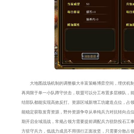
大地图战场机制的调整极大丰富策略博弈空间，埋伏机
再局限于单一小队蹲守伏击，联盟可以分工布置多层梯队，
结部队都能实现高效反打。资源区域新增工坊建造点位，占
能稳定获取发育资源，野外资源争夺从单纯兵力对抗转向点
期开启全域混战，常规占领方需要提前调配兵力驻防投石工
方驻守兵力，低战力成员不用强行正面攻坚，只需要分散占