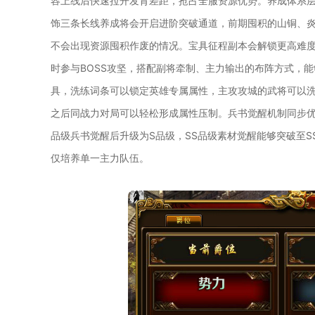
容上线后快速拉开发育差距，抢占全服资源优势。养成体系
饰三条长线养成将会开启进阶突破通道，前期囤积的山铜、
不会出现资源囤积作废的情况。宝具征程副本会解锁更高难
时参与BOSS攻坚，搭配副将牵制、主力输出的布阵方式，
具，洗练词条可以锁定英雄专属属性，主攻攻城的武将可以
之后同战力对局可以轻松形成属性压制。兵书觉醒机制同步优
品级兵书觉醒后升级为S品级，SS品级素材觉醒能够突破至
仅培养单一主力队伍。