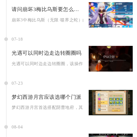
请问崩坏3梅比乌斯要怎么解锁呢
崩坏3中梅比乌斯（无限·噬界之蛇）的解锁分为角色获取与往世乐.
07-18
光遇可以同时边走边转圈圈吗
光遇可以同时边走边转圈圈，该操作属于游戏内的动作卡帧技巧，
07-23
梦幻西游月宫应该选哪个门派
梦幻西游月宫首选搭配阴曹地府，其次可以搭配方寸山与化生寺组
08-04