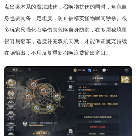
点出奥术系的魔法减伤，召唤物抗伤的同时，角色自
身也要具备一定坦度，防止被精英怪物瞬间秒杀。很
多玩家只强化召唤伤害忽略自身防御，在多层秘境里
很容易翻车，适度补充双抗天赋，才能保证魔宠持续
在场输出，不用反复重新召唤浪费输出窗口。