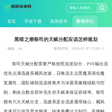
首页
手游下载
应用软件
资讯中心
黑暗之潮祭司的天赋分配应该怎样规划
编辑：
kk
发布时间：
2026-07-07 12:08:11
祭司天赋分配需要严格按照流派划分，PVE输出流
优先点满迅捷系飓风攻速，召唤流主点黑魔系强化魔
宠属性，团队辅助流选择奥术与冰霜系兼顾续航与控
制，剩余点数全部补充生存天赋来保证容错率。祭司
拥有六大天赋分支，迅捷系是全流派通用核心，飓风
攻速可以提升普攻频率，快速堆叠法力刻印，高频触