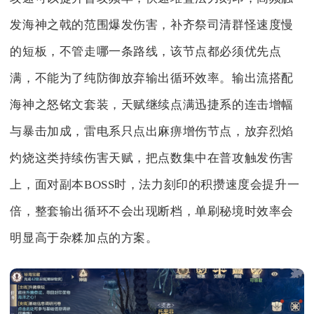
发海神之戟的范围爆发伤害，补齐祭司清群怪速度慢
的短板，不管走哪一条路线，该节点都必须优先点
满，不能为了纯防御放弃输出循环效率。输出流搭配
海神之怒铭文套装，天赋继续点满迅捷系的连击增幅
与暴击加成，雷电系只点出麻痹增伤节点，放弃烈焰
灼烧这类持续伤害天赋，把点数集中在普攻触发伤害
上，面对副本BOSS时，法力刻印的积攒速度会提升一
倍，整套输出循环不会出现断档，单刷秘境时效率会
明显高于杂糅加点的方案。