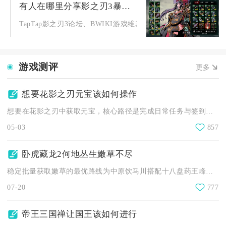
有人在哪里分享影之刃3暴走内核的获取方法
TapTap影之刃3论坛、BWIKI游戏维基、925G手游攻...
游戏测评
更多
想要花影之刃元宝该如何操作
想要在花影之刃中获取元宝，核心路径是完成日常任务与签到、挑战...
05-03
857
卧虎藏龙2何地丛生嫩草不尽
稳定批量获取嫩草的最优路线为中原饮马川搭配十八盘药王峰定点循...
07-20
777
帝王三国禅让国王该如何进行