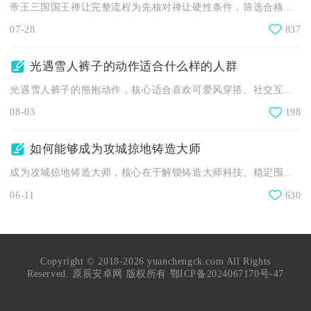
帝王三国国王禅让完整流程为先核对禅让硬性条件，筛选合格继任者...
07-28
837
光遇雪人裤子的动作适合什么样的人群
光遇雪人裤子的熊抱动作，核心适合喜欢可爱风穿搭、社交互动频繁...
08-03
198
如何能够成为攻城掠地铸造大师
成为攻城掠地铸造大师，核心在于解锁铸造大师科技、稳定囤积镔铁...
06-11
630
Copyright © 2018-2026 yuanchengck.com All Rights
Reserved. 原辰安卓网 版权所有
鄂ICP备2024067170号-47