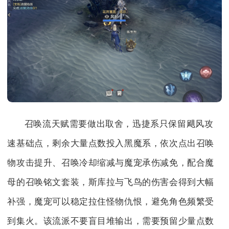
召唤流天赋需要做出取舍，迅捷系只保留飓风攻
速基础点，剩余大量点数投入黑魔系，依次点出召唤
物攻击提升、召唤冷却缩减与魔宠承伤减免，配合魔
母的召唤铭文套装，斯库拉与飞鸟的伤害会得到大幅
补强，魔宠可以稳定拉住怪物仇恨，避免角色频繁受
到集火。该流派不要盲目堆输出，需要预留少量点数