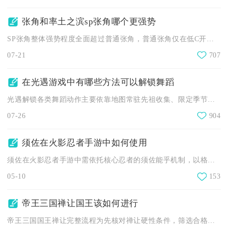
张角和率土之滨sp张角哪个更强势
SP张角整体强势程度全面超过普通张角，普通张角仅在低C开荒、...
07-21
707
在光遇游戏中有哪些方法可以解锁舞蹈
光遇解锁各类舞蹈动作主要依靠地图常驻先祖收集、限定季节先祖兑...
07-26
904
须佐在火影忍者手游中如何使用
须佐在火影忍者手游中需依托核心忍者的须佐能乎机制，以格挡反打...
05-10
153
帝王三国禅让国王该如何进行
帝王三国国王禅让完整流程为先核对禅让硬性条件，筛选合格继任者...