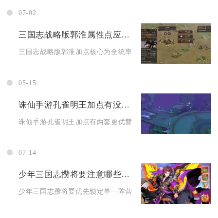
07-02
三国志战略版郭淮属性点应该如何加点
三国志战略版郭淮加点核心为全统率或全智力，带藤甲兵走全统率
05-15
诛仙手游孔雀明王加点有没有更好的替代方案
诛仙手游孔雀明王加点有两套更优替代方案，分别是极限输出流与
07-14
少年三国志攒将要注意哪些技巧
少年三国志攒将要优先锁定单一阵营核心武将，合理分配元宝与将