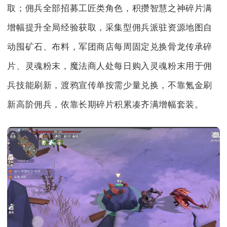
取；佣兵全部招募工匠类角色，积攒智慧之神碎片满
增幅提升全局经验获取，采集型佣兵派驻资源地图自
动囤矿石、布料，军团商店每周固定兑换骨龙传承碎
片、灵魂粉末，魔法商人处每日购入灵魂粉末用于佣
兵技能刷新，渡鸦宣传单按需少量兑换，不靠氪金刷
新高阶佣兵，依靠长期碎片积累凑齐满增幅套装。