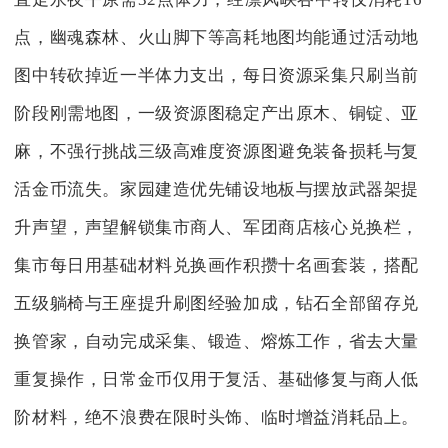
点，幽魂森林、火山脚下等高耗地图均能通过活动地
图中转砍掉近一半体力支出，每日资源采集只刷当前
阶段刚需地图，一级资源图稳定产出原木、铜锭、亚
麻，不强行挑战三级高难度资源图避免装备损耗与复
活金币流失。家园建造优先铺设地板与摆放武器架提
升声望，声望解锁集市商人、军团商店核心兑换栏，
集市每日用基础材料兑换画作积攒十名画套装，搭配
五级躺椅与王座提升刷图经验加成，钻石全部留存兑
换管家，自动完成采集、锻造、熔炼工作，省去大量
重复操作，日常金币仅用于复活、基础修复与商人低
阶材料，绝不浪费在限时头饰、临时增益消耗品上。