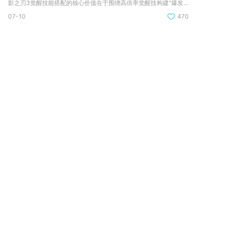
影之刃3觉醒技能搭配的核心价值在于围绕高倍率觉醒技构建“爆发...
07-10
470