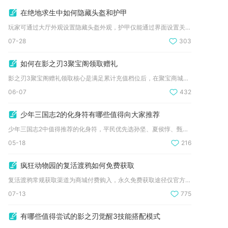
在绝地求生中如何隐藏头盔和护甲
玩家可通过大厅外观设置隐藏头盔外观，护甲仅能通过界面设置关闭...
07-28
303
如何在影之刃3聚宝阁领取赠礼
影之刃3聚宝阁赠礼领取核心是满足累计充值档位后，在聚宝商城对...
06-07
432
少年三国志2的化身符有哪些值得向大家推荐
少年三国志2中值得推荐的化身符，平民优先选孙坚、夏侯惇、甄姬...
05-18
216
疯狂动物园的复活渡鸦如何免费获取
复活渡鸦常规获取渠道为商城付费购入，永久免费获取途径仅官方限...
07-13
775
有哪些值得尝试的影之刃觉醒3技能搭配模式