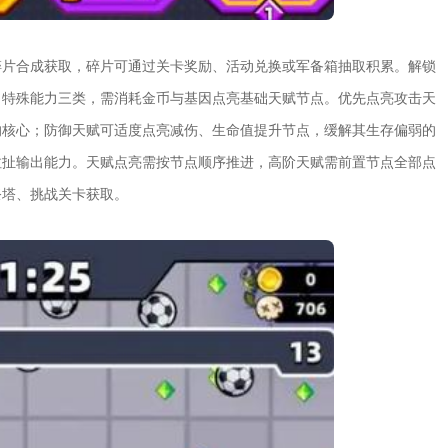
碎片合成获取，碎片可通过关卡奖励、活动兑换或军备箱抽取积累。解锁
、特殊能力三类，需消耗金币与基因点亮基础天赋节点。优先点亮攻击天
的核心；防御天赋可适度点亮减伤、生命值提升节点，缓解其生存偏弱的
拉扯输出能力。天赋点亮需按节点顺序推进，高阶天赋需前置节点全部点
祭塔、挑战关卡获取。