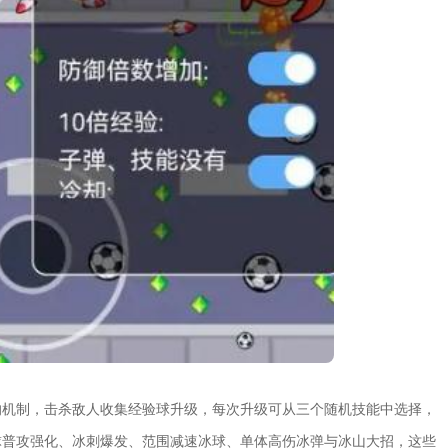
的机制，击杀敌人收集经验球升级，每次升级可从三个随机技能中选择，
球普攻强化、冰刺爆发、范围减速冰球、单体高伤冰弹与冰山大招，这些