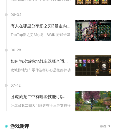
08-04
有人在哪里分享影之刃3暴走内核的获取方法
TapTap影之刃3论坛、BWIKI游戏维基、925G手游攻...
06-28
如何为攻城掠地战车选择合适的零件
攻城掠地战车零件选择核心是按部件功能匹配零件类型、优先专属与...
07-12
卧虎藏龙二中有哪些技能可以进行移动放置
卧虎藏龙二四大门派共有十三类支持移动放置释放的技能，分别是逍...
游戏测评
更多