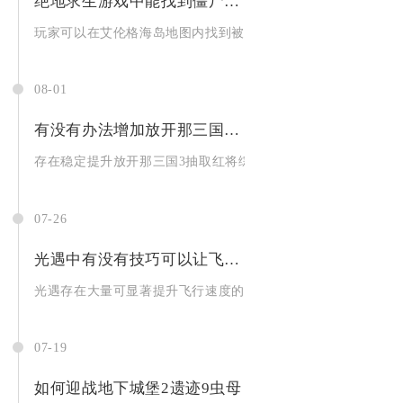
绝地求生游戏中能找到僵尸教堂吗有人知道吗
玩家可以在艾伦格海岛地图内找到被僵尸盘踞的教堂点位，常规正
08-01
有没有办法增加放开那三国3抽红将的成功率
存在稳定提升放开那三国3抽取红将综合收益与目标红将获取概率的
07-26
光遇中有没有技巧可以让飞行更快
光遇存在大量可显著提升飞行速度的实操技巧，从基础模式切换、
07-19
如何迎战地下城堡2遗迹9虫母