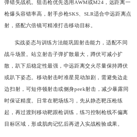
弹错失战机。狙击枪优先选用AWM或M24，远距离一
枪爆头容错率高，射手步枪SKS、SLR适合中远距离点
射，搭配六倍镜可精准打击移动目标。
实战姿态与训练方法能巩固射击能力，适配不同
战斗场景。站立射击子弹扩散最大，蹲伏可减小扩
散，趴下后稳定性最强，中远距离交火尽量保持蹲伏
或趴下姿态。移动射击时准星晃动加剧，需避免边走
边扫射，可短停顿射击或侧身peek射击，减少暴露同
时保证精度。日常在靶场练习，先从静态靶压枪练
起，再过渡到移动靶跟枪训练，练习控制枪线不偏离
目标区域，形成肌肉记忆后再进入实战检验成果。