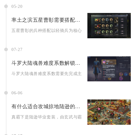
05-20
率土之滨五星曹彰需要搭配哪些兵种
五星曹彰的兵种搭配以轻骑兵为核心首选，次选重骑兵，特定高强
07-27
斗罗大陆魂兽难度系数解锁步骤是怎样的
斗罗大陆魂兽难度系数需要先完成主线历练解锁猎杀魂兽入口，依
06-06
有什么适合攻城掠地陆逊的套装
真霸下是陆逊毕业套装，由玄武与霸下合成，核心价值是战法抵抗+