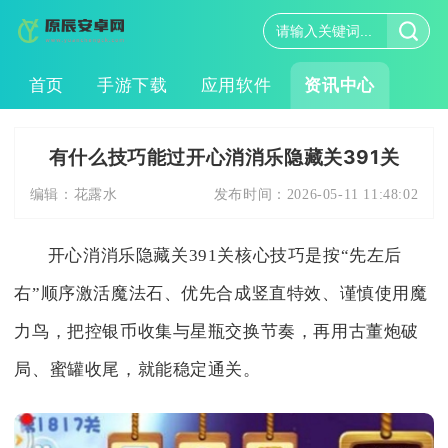
首页
手游下载
应用软件
资讯中心
有什么技巧能过开心消消乐隐藏关391关
编辑：
花露水
发布时间：
2026-05-11 11:48:02
开心消消乐隐藏关391关核心技巧是按“先左后
右”顺序激活魔法石、优先合成竖直特效、谨慎使用魔
力鸟，把控银币收集与星瓶交换节奏，再用古董炮破
局、蜜罐收尾，就能稳定通关。