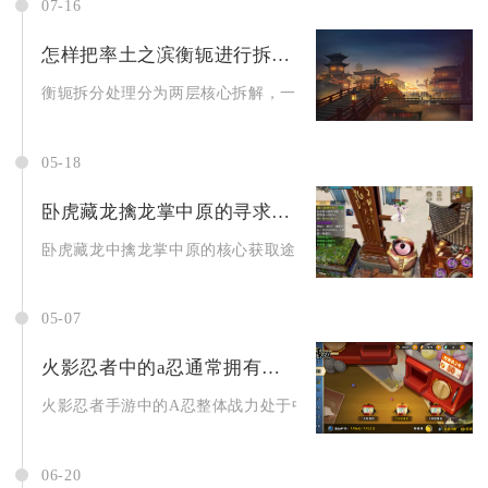
07-16
怎样把率土之滨衡轭进行拆分处理
衡轭拆分处理分为两层核心拆解，一层是战法素材武将拆分取舍，
05-18
卧虎藏龙擒龙掌中原的寻求途径有哪些
卧虎藏龙中擒龙掌中原的核心获取途径为奇遇任务、门派武学研习
05-07
火影忍者中的a忍通常拥有怎样的战力级别
火影忍者手游中的A忍整体战力处于中上游梯队，是决斗场与PVE.
06-20