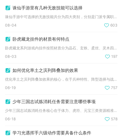
诛仙手游里有几种无敌技能可以选择
诛仙手游中可选择的无敌技能共分为四大类别，分别是门派专属职业...
08-04
603
卧虎藏龙挂件的材质有何特点
卧虎藏龙系列游戏内挂件按照材质分为晶石、玄铁、柔丝、灵木四大...
08-03
197
如何优化率土之滨列阵叠加的效果
优化率土之滨列阵叠加效果的核心，在于兵种特性、阵型选择与战法...
06-19
757
少年三国志试炼消耗任务需要注意哪些事项
少年三国志试炼消耗任务核心在于体力、虎符、元宝三类资源精准控...
06-18
578
学习光遇挥手六级动作需要具备什么条件