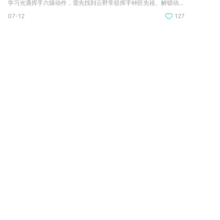
学习光遇挥手六级动作，需先找到云野常驻挥手钟匠先祖、解锁动作...
07-12
127