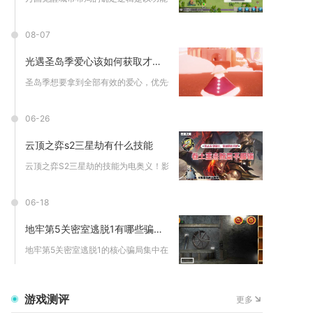
08-07
光遇圣岛季爱心该如何获取才算有效
圣岛季想要拿到全部有效的爱心，优先做完向导先祖全部编钟系列任...
06-26
云顶之弈s2三星劫有什么技能
云顶之弈S2三星劫的技能为电奥义！影分身，可在目标身后创造完...
06-18
地牢第5关密室逃脱1有哪些骗局要防范
地牢第5关密室逃脱1的核心骗局集中在道具误用、线索误读、机关...
游戏测评
更多