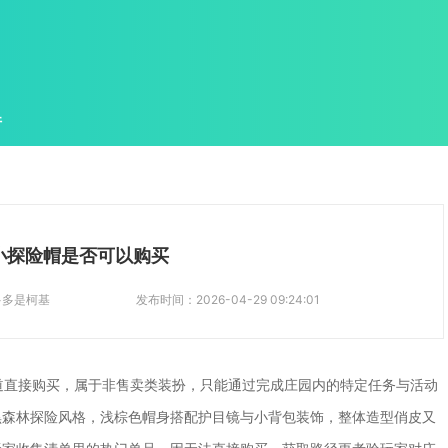
件
小探险帽是否可以购买
多多是柯基
发布时间：
2026-04-29 09:24:01
道直接购买，属于非售卖类装扮，只能通过完成庄园内的特定任务与活动
黑森林探险风格，浅棕色帽身搭配护目镜与小背包装饰，整体造型俏皮又