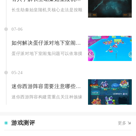
长生劫秦始皇陵机关核心走法是按顺序破解四色石板、九州拼图、
07-06
如何解决蛋仔派对地下室闹鬼的情况
蛋仔派对地下室闹鬼问题可以依靠摸清怪物巡逻路线、前置清理机
05-24
迷你西游阵容需要注意哪些因素
迷你西游阵容构建需重点关注种族缘分、站位布局、神通法术协同
游戏测评
更多