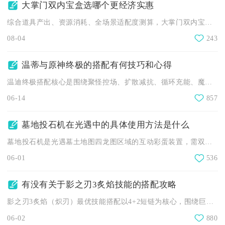
大掌门双内宝盒选哪个更经济实惠
综合道具产出、资源消耗、全场景适配度测算，大掌门双内宝盒内均...
08-04
243
温蒂与原神终极的搭配有何技巧和心得
温迪终极搭配核心是围绕聚怪控场、扩散减抗、循环充能、魔导增益...
06-14
857
墓地投石机在光遇中的具体使用方法是什么
墓地投石机是光遇墓土地图四龙图区域的互动彩蛋装置，需双人协作...
06-01
536
有没有关于影之刃3炙焰技能的搭配攻略
影之刃3炙焰（炽刃）最优技能搭配以4+2短链为核心，围绕巨刃...
06-02
880