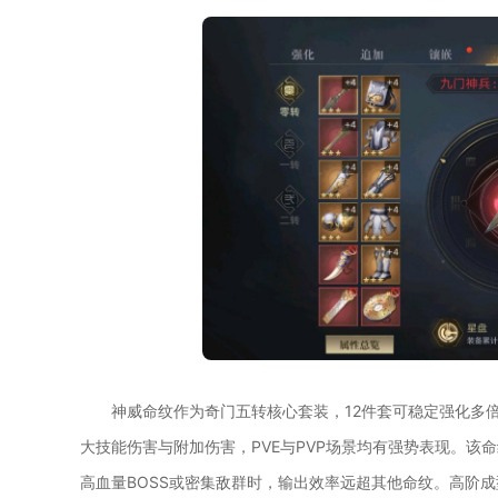
神威命纹作为奇门五转核心套装，12件套可稳定强化多
大技能伤害与附加伤害，PVE与PVP场景均有强势表现。
高血量BOSS或密集敌群时，输出效率远超其他命纹。高阶