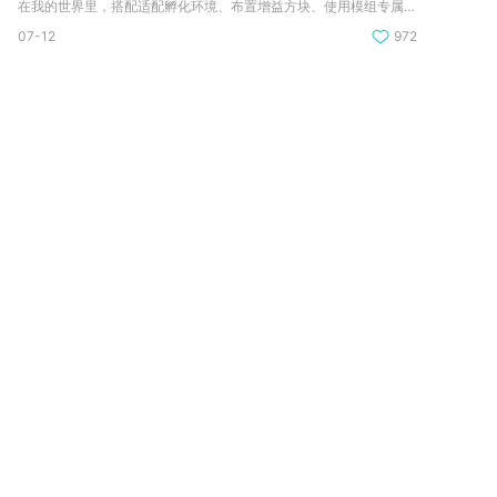
在我的世界里，搭配适配孵化环境、布置增益方块、使用模组专属道...
07-12
972