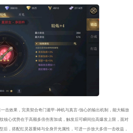
倍一击效果，完美契合奇门遁甲-神机与真言-蚀心的输出机制，能大幅放
该命纹核心优势在于高额多倍伤害加成，触发后可瞬间拉高爆发上限，面对
成型后，搭配红灵器重铸与全身开光属性，可进一步放大多倍一击收益，