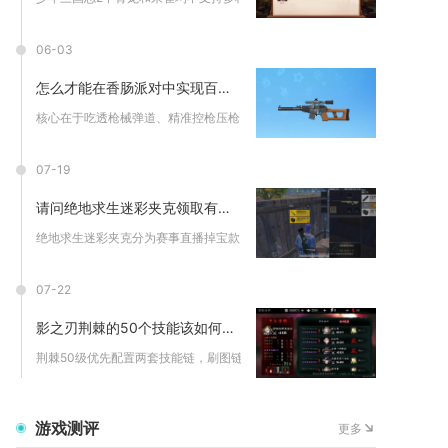
06-03
怎么才能在香肠派对中实现百发百中
核心在于吃透枪械弹道、精准控枪压枪、优化瞄准细节、选对枪械配...
07-19
请问绝地求生迷彩夹克领取有什么要求
绝地求生迷彩夹克分为赛事直播掉宝款、赛季任务兑换款、网页活动...
07-22
影之刃荆棘的50个技能该如何组合
荆棘50级优先配置两套技能链，刷图链选择散射爆炸、结晶突刺、...
游戏测评
更多