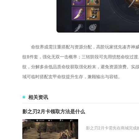
命纹养成需注重搭配与资源分配，高阶玩家优先凑齐神威
纹8件套，强化无双一击概率；三转阶段可先用愤怒命纹过渡
纹，分解多余低品质命纹获取强化粉末，避免资源浪费。实战
域可临时搭配玄甲命纹提升生存，兼顾输出与容错。
相关资讯
影之刃2月卡领取方法是什么
影之刃2月卡需先在商城完成