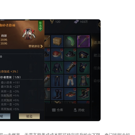
双一击概率，无需高额养成成本即可稳定提升输出下限。奇门技能冷却