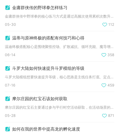
金庸群侠传的野球拳怎样练习
金庸群侠传中野球拳的核心练习方式是通过高频次使用累积次数升级...
05-30
112
温蒂与原神终极的搭配有何技巧和心得
温迪终极搭配核心是围绕聚怪控场、扩散减抗、循环充能、魔导增益...
06-14
358
斗罗大陆如何快速提升斗罗模组的等级
斗罗大陆模组想要快速提升等级，核心思路是主线任务打底、定点刷...
07-16
459
摩尔庄园的红宝石该如何获取
摩尔庄园的红宝石主要通过参与平行时空活动获取，在活动场景的报...
05-28
871
如何在我的世界中提高龙的孵化速度