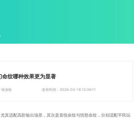
件
门命纹哪种效果更为显著
：
埃洛欧
发布时间：
2026-03-18 13:39:11
，尤其适配高阶输出场景，其次是喜悦命纹与愤怒命纹，分别适配平民玩