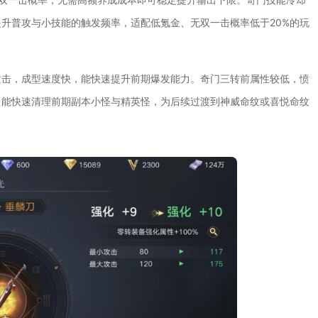
升普攻与小技能的触发频率，适配低氪金、无双一击概率低于20%的玩
攻击，成型速度快，能快速提升前期爆发能力。奇门三转前属性较低，愤
，能快速清理前期副本小怪与精英怪，为后续过渡到神威命纹或喜悦命纹