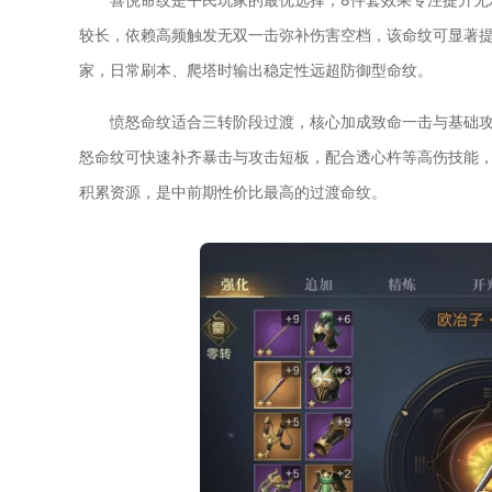
较长，依赖高频触发无双一击弥补伤害空档，该命纹可显著提
家，日常刷本、爬塔时输出稳定性远超防御型命纹。
愤怒命纹适合三转阶段过渡，核心加成致命一击与基础
怒命纹可快速补齐暴击与攻击短板，配合透心杵等高伤技能
积累资源，是中前期性价比最高的过渡命纹。