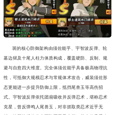
斑的核心防御架构由须佐能乎、宇智波反弹、轮
墓边狱及十尾人柱力体质构成，覆盖硬防、反制、规
避与自愈四大维度。完全体须佐能乎具备极高物理抗
性，可抵御大规模忍术与常规体术攻击，威装须佐形
态更能进一步提升防御上限，抵挡尾兽玉等高伤招
式。宇智波反弹依托团扇吸收并反弹忍术，堪称忍术
克星，曾反弹鸣人尾兽玉，对非抓取类忍术近乎无