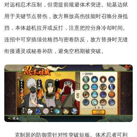
对远程忍术压制，但需提前规避体术突进。轮墓边狱
用于关键节点替伤，敌方释放高伤技能时召唤分身抵
挡，本体趁机拉开或反打，注意把控分身冷却时间。
连招中可穿插须佐格挡与密卷防反，敌方替身时无缝
衔接通灵或秘卷补防，避免空档期被突破。
克制斑的防御需针对性突破短板。体术忍者可利