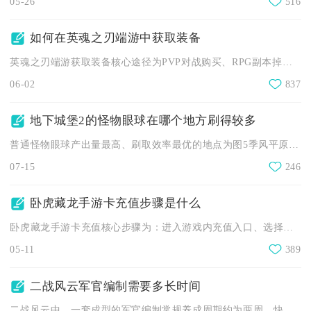
05-26
516
如何在英魂之刃端游中获取装备
英魂之刃端游获取装备核心途径为PVP对战购买、RPG副本掉落...
06-02
837
地下城堡2的怪物眼球在哪个地方刷得较多
普通怪物眼球产出量最高、刷取效率最优的地点为图5季风平原，该...
07-15
246
卧虎藏龙手游卡充值步骤是什么
卧虎藏龙手游卡充值核心步骤为：进入游戏内充值入口、选择点卡/...
05-11
389
二战风云军官编制需要多长时间
二战风云中，一套成型的军官编制常规养成周期约为两周，快速推进...