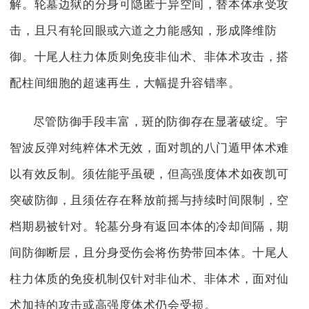
解。轮墓边狱的分身可隐匿于异空间，替本体承受攻
击，且只有轮回眼或六道之力能感知，形成降维防
御。十尾人柱力体质则免疫非仙术、非体术攻击，搭
配柱间细胞的超速再生，大幅提升容错率。
尽管防御手段丰富，斑的防御存在显著破绽。宇
智波反弹对纯粹体术无效，面对凯的八门遁甲体术难
以有效反制。须佐能乎虽硬，但高强度体术如夜凯可
突破防御，且须佐存在释放前摇与持续时间限制，空
档期易被针对。轮墓分身有返回本体的冷却间隔，期
间防御断层，且分身受伤会将伤势带回本体。十尾人
柱力体质的免疫机制仅针对非仙术、非体术，面对仙
术加持的攻击或高强度体术仍会受损。