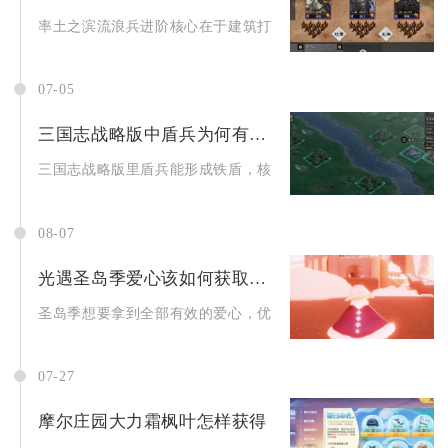
率土之滨流浪兵进阶核心在于建筑打底、内政优选、阵容高爆、资
07-05
三国志战略版中盾兵为何有铁盾
三国志战略版里盾兵能形成铁盾，核心是兵种基础防御属性、多层
08-07
光遇圣岛季爱心该如何获取才算有效
圣岛季想要拿到全部有效的爱心，优先做完向导先祖全部编钟系列
07-27
摩尔庄园大力霜枫叶怎样获得