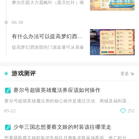
摩尔庄园大力霜枫叶（霜天红叶）唯一获取渠道为大力神秘商店消
06-30
有什么办法可以提高梦幻西游固伤门派的血量
提高梦幻西游固伤门派血量可从装备搭配、灵饰选择、属性加点、
游戏测评
更多
赛尔号超级英雄魔法券应该如何操作
赛尔号超级英雄魔法券的核心操作是通过活动、商城及福利渠道获取...
05-22
252
少年三国志想要蔡文姬的时装该往哪里走
想要获取蔡文姬时装优先前往月雅集皮肤返场界面、推广积分商店，...