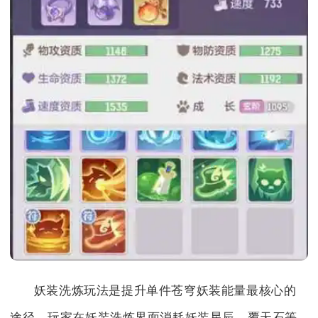
妖装洗炼玩法是提升单件苍穹妖装能量最核心的
途径，玩家在妖装洗炼界面消耗妖装星辰、覆天石等