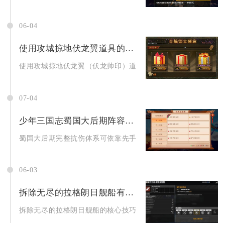
06-04
使用攻城掠地伏龙翼道具的好处是什么
使用攻城掠地伏龙翼（伏龙帅印）道具，核心好处是全面提升武将
07-04
少年三国志蜀国大后期阵容如何应对敌方技能
蜀国大后期完整抗伤体系可依靠先手限制、多层免控减伤、技能转
06-03
拆除无尽的拉格朗日舰船有何技巧
拆除无尽的拉格朗日舰船的核心技巧是优先拆解冗余低价值舰船、