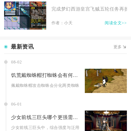
完成梦幻西游皇宫飞贼五轮任务再挑战
作者：小天
阅读全文>>
最新资讯
更多
08-02
饥荒戴蜘蛛帽打蜘蛛会有何效果
佩戴蜘蛛帽攻击蜘蛛会分化两类蜘蛛目标产生完全不同的仇恨反馈
06-01
少女前线三巨头哪个更强需要注意什么
少女前线三巨头中，综合强度与泛用性最优为托洛洛，克罗丽科侧