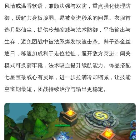
风情或温香软语，兼顾法强与双防，重点强化物理防
御，缓解其身板脆弱、易被突进秒杀的问题。衣服首
选月影仙尘，提供冷却缩减与法术防御，平衡输出与
生存，避免团战中被法系爆发快速击杀。鞋子选金丝
逐日，移速加成利于走位拉扯，避开敌方突进；闯关
模式可换蒲牢靴，法术吸血提升续航能力。饰品搭配
七星宝箓或心有灵犀，进一步拉满冷却缩减，让技能
空窗期最短，团战持续治疗与输出更稳定。