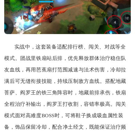
实战中，这套装备适配排行榜、闯关、对战等全
模式。团战里铁扇站后排，优先释放群体治疗稳住队
友血线，再用芭蕉扇打范围减速与法术伤害，冷却拉
满后可无缝衔接技能，持续压制敌方血线。搭配地藏
菩萨、阎罗王的铁三角阵容时，地藏前排承伤，铁扇
全程治疗补输出，阎罗王打收割，容错率极高。闯关
模式面对高难度BOSS时，可将鞋子换成吸血属性装
备，饰品保留冷却，配合净土经文，既能保证治疗频