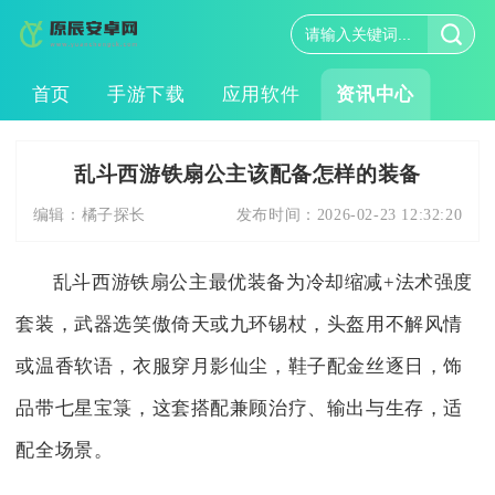
首页
手游下载
应用软件
资讯中心
乱斗西游铁扇公主该配备怎样的装备
编辑：
橘子探长
发布时间：
2026-02-23 12:32:20
乱斗西游铁扇公主最优装备为冷却缩减+法术强度
套装，武器选笑傲倚天或九环锡杖，头盔用不解风情
或温香软语，衣服穿月影仙尘，鞋子配金丝逐日，饰
品带七星宝箓，这套搭配兼顾治疗、输出与生存，适
配全场景。