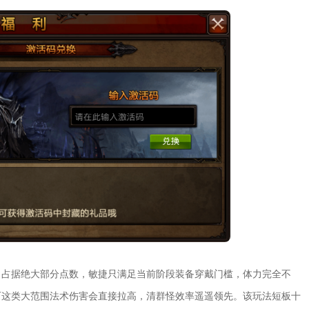
力占据绝大部分点数，敏捷只满足当前阶段装备穿戴门槛，体力完全不
石这类大范围法术伤害会直接拉高，清群怪效率遥遥领先。该玩法短板十