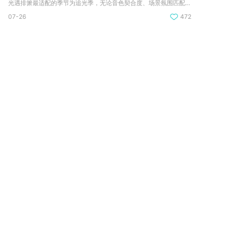
光遇排箫最适配的季节为追光季，无论音色契合度、场景氛围匹配度...
07-26
472