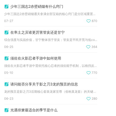
少年三国志2赤壁硝烟有什么窍门
少年三国志2赤壁硝烟通关拿满全部宝箱的核心窍门是分区域重置规...
07-27
870
在率土之滨谁更厉害管亥还是甘宁
综合强度与实战价值，甘宁整体强于管亥；管亥是平民开荒与低co...
06-25
364
须佐在火影忍者手游中如何使用
须佐在火影忍者手游中需依托核心忍者的须佐能乎机制，以格挡反打...
05-10
770
请问能否分享关于影之刃3龙的预言的信息
龙的预言是影之刃3后期核心套装龙家至尊（俗称真龙套）的关键戒...
06-23
280
光遇排箫最适合的季节是什么