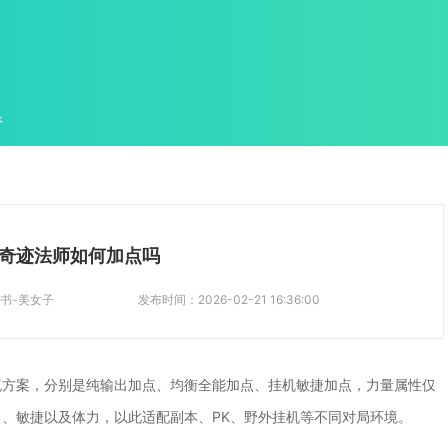
件
奇迹法师如何加点吗
书-美女子
发布时间：
2026-02-21 16:36:00
流方案，分别是纯输出加点、均衡全能加点、挂机敏捷加点，力量属性仅
、敏捷以及体力，以此适配副本、PK、野外挂机等不同对局环境。